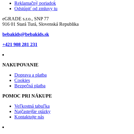
Reklamačný poriadok
Odstúpiť od zmluvy tu
eGRADE s.r.o., SNP 77
916 01 Stará Turá, Slovenská Republika
bebakids@bebakids.sk
+421 908 281 231
NAKUPOVANIE
Doprava a platba
Cookies
Bezpečná platba
POMOC PRI NÁKUPE
Veľkostná tabuľka
Najčastejšie otázky
Kontaktujte nás