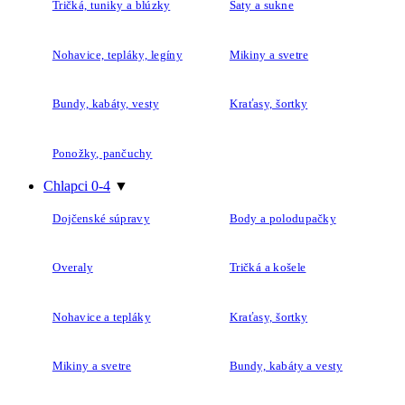
Tričká, tuniky a blúzky
Šaty a sukne
Nohavice, tepláky, legíny
Mikiny a svetre
Bundy, kabáty, vesty
Kraťasy, šortky
Ponožky, pančuchy
Chlapci 0-4
▼
Dojčenské súpravy
Body a polodupačky
Overaly
Tričká a košele
Nohavice a tepláky
Kraťasy, šortky
Mikiny a svetre
Bundy, kabáty a vesty