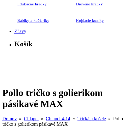
Edukačné hračky
Drevené hračky
Bábiky a kočiariky
Hojdacie koníky
Zľavy
Košík
Pollo tričko s golierikom
pásikavé MAX
Domov
»
Chlapci
»
Chlapci 4-14
»
Tričká a košele
» Pollo
tričko s golierikom pásikavé MAX