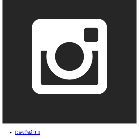
Dievčatá 0-4