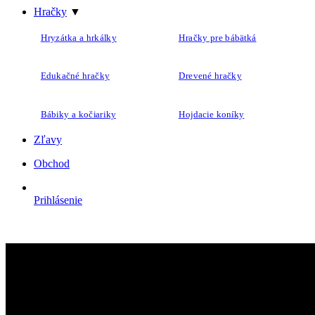
Hračky
▼
Hryzátka a hrkálky
Hračky pre bábätká
Edukačné hračky
Drevené hračky
Bábiky a kočiariky
Hojdacie koníky
Zľavy
Obchod
Prihlásenie