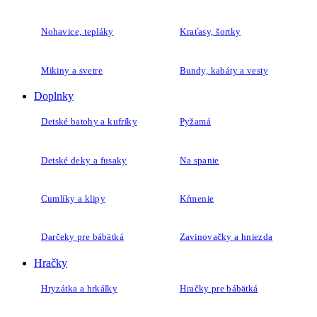
Nohavice, tepláky
Kraťasy, šortky
Mikiny a svetre
Bundy, kabáty a vesty
Doplnky
Detské batohy a kufríky
Pyžamá
Detské deky a fusaky
Na spanie
Cumlíky a klipy
Kŕmenie
Darčeky pre bábätká
Zavinovačky a hniezda
Hračky
Hryzátka a hrkálky
Hračky pre bábätká