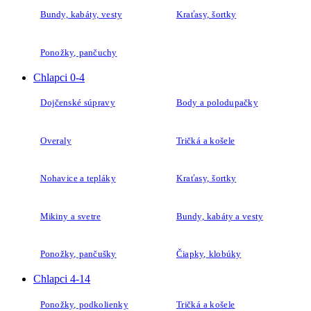
Bundy, kabáty, vesty
Kraťasy, šortky
Ponožky, pančuchy
Chlapci 0-4
Dojčenské súpravy
Body a polodupačky
Overaly
Tričká a košele
Nohavice a tepláky
Kraťasy, šortky
Mikiny a svetre
Bundy, kabáty a vesty
Ponožky, pančušky
Čiapky, klobúky
Chlapci 4-14
Ponožky, podkolienky
Tričká a košele