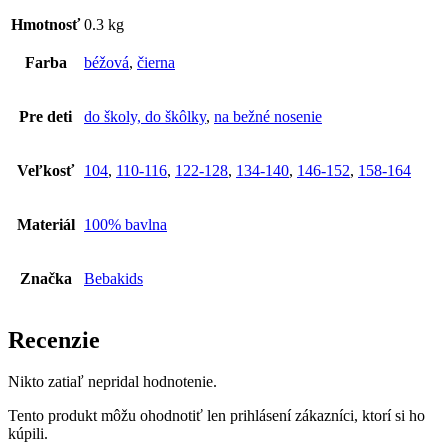
Hmotnosť
0.3 kg
Farba
béžová
,
čierna
Pre deti
do školy, do škôlky
,
na bežné nosenie
Veľkosť
104
,
110-116
,
122-128
,
134-140
,
146-152
,
158-164
Materiál
100% bavlna
Značka
Bebakids
Recenzie
Nikto zatiaľ nepridal hodnotenie.
Tento produkt môžu ohodnotiť len prihlásení zákazníci, ktorí si ho
kúpili.