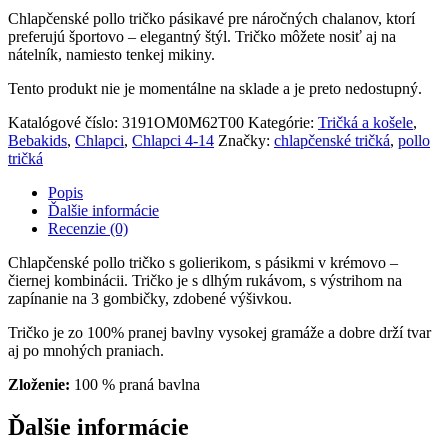
Chlapčenské pollo tričko pásikavé pre náročných chalanov, ktorí
preferujú športovo – elegantný štýl. Tričko môžete nosiť aj na
nátelník, namiesto tenkej mikiny.
Tento produkt nie je momentálne na sklade a je preto nedostupný.
Katalógové číslo:
3191OM0M62T00
Kategórie:
Tričká a košele
,
Bebakids
,
Chlapci
,
Chlapci 4-14
Značky:
chlapčenské tričká
,
pollo
tričká
Popis
Ďalšie informácie
Recenzie (0)
Chlapčenské pollo tričko s golierikom, s pásikmi v krémovo –
čiernej kombinácii. Tričko je s dlhým rukávom, s výstrihom na
zapínanie na 3 gombičky, zdobené výšivkou.
Tričko je zo 100% pranej bavlny vysokej gramáže a dobre drží tvar
aj po mnohých praniach.
Zloženie:
100 % praná bavlna
Ďalšie informácie