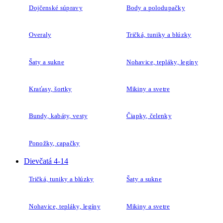
Dojčenské súpravy
Body a polodupačky
Overaly
Tričká, tuniky a blúzky
Šaty a sukne
Nohavice, tepláky, legíny
Kraťasy, šortky
Mikiny a svetre
Bundy, kabáty, vesty
Čiapky, čelenky
Ponožky, capačky
Dievčatá 4-14
Tričká, tuniky a blúzky
Šaty a sukne
Nohavice, tepláky, legíny
Mikiny a svetre