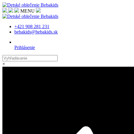
MENU
+421 908 281 231
bebakids@bebakids.sk
Prihlásenie
×