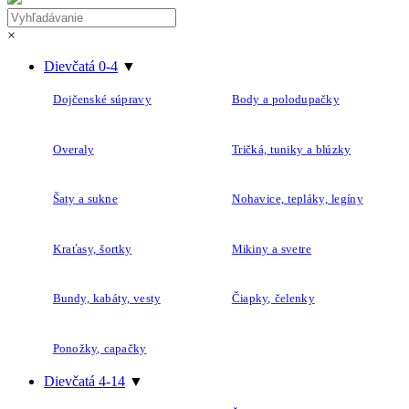
×
Dievčatá 0-4
▼
Dojčenské súpravy
Body a polodupačky
Overaly
Tričká, tuniky a blúzky
Šaty a sukne
Nohavice, tepláky, legíny
Kraťasy, šortky
Mikiny a svetre
Bundy, kabáty, vesty
Čiapky, čelenky
Ponožky, capačky
Dievčatá 4-14
▼