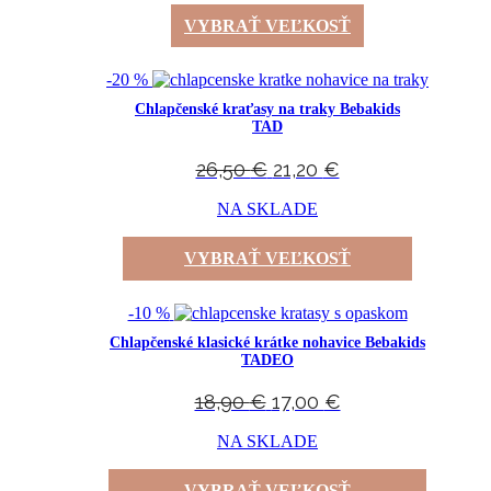
VYBRAŤ VEĽKOSŤ
-20 %
Chlapčenské kraťasy na traky Bebakids
TAD
26,50
€
21,20
€
NA SKLADE
VYBRAŤ VEĽKOSŤ
-10 %
Chlapčenské klasické krátke nohavice Bebakids
TADEO
18,90
€
17,00
€
NA SKLADE
VYBRAŤ VEĽKOSŤ