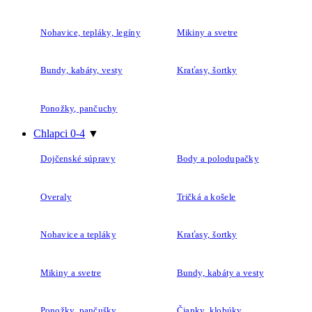
Nohavice, tepláky, legíny
Mikiny a svetre
Bundy, kabáty, vesty
Kraťasy, šortky
Ponožky, pančuchy
Chlapci 0-4
▼
Dojčenské súpravy
Body a polodupačky
Overaly
Tričká a košele
Nohavice a tepláky
Kraťasy, šortky
Mikiny a svetre
Bundy, kabáty a vesty
Ponožky, pančušky
Čiapky, klobúky