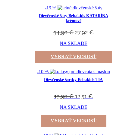
-19 %
Dievčenské šaty Bebakids KATARÍNA
krémové
34,90
€
27,92
€
NA SKLADE
VYBRAŤ VEĽKOSŤ
-10 %
Dievčenské šortky Bebakids TIA
13,90
€
12,51
€
NA SKLADE
VYBRAŤ VEĽKOSŤ