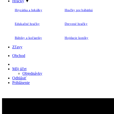
Hračky
▼
Hryzátka a hrkálky
Hračky pre bábätká
Edukačné hračky
Drevené hračky
Bábiky a kočiariky
Hojdacie koníky
Zľavy
Obchod
Môj účet
Objednávky
Odhlásiť
Prihlásenie