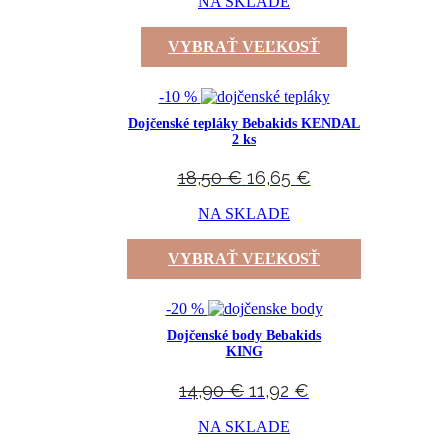
NA SKLADE
VYBRAŤ VEĽKOSŤ
-10 %
Dojčenské tepláky Bebakids KENDAL
2 ks
18,50
€
16,65
€
NA SKLADE
VYBRAŤ VEĽKOSŤ
-20 %
Dojčenské body Bebakids
KING
14,90
€
11,92
€
NA SKLADE