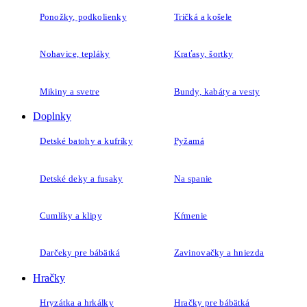
Ponožky, podkolienky
Tričká a košele
Nohavice, tepláky
Kraťasy, šortky
Mikiny a svetre
Bundy, kabáty a vesty
Doplnky
Detské batohy a kufríky
Pyžamá
Detské deky a fusaky
Na spanie
Cumlíky a klipy
Kŕmenie
Darčeky pre bábätká
Zavinovačky a hniezda
Hračky
Hryzátka a hrkálky
Hračky pre bábätká