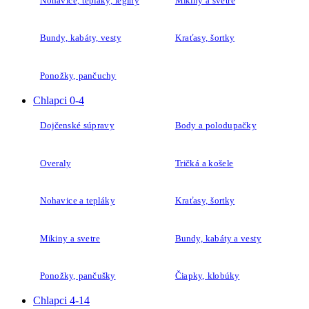
Nohavice, tepláky, legíny
Mikiny a svetre
Bundy, kabáty, vesty
Kraťasy, šortky
Ponožky, pančuchy
Chlapci 0-4
Dojčenské súpravy
Body a polodupačky
Overaly
Tričká a košele
Nohavice a tepláky
Kraťasy, šortky
Mikiny a svetre
Bundy, kabáty a vesty
Ponožky, pančušky
Čiapky, klobúky
Chlapci 4-14