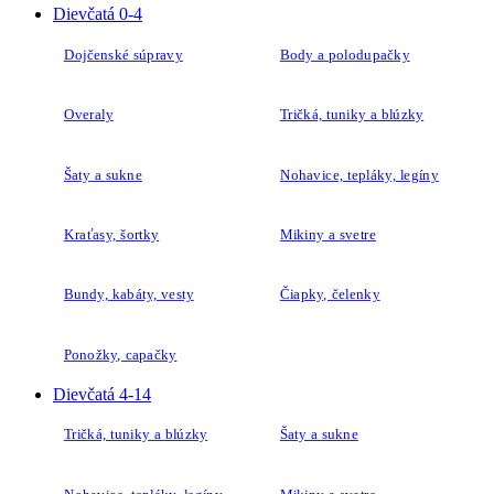
Dievčatá 0-4
Dojčenské súpravy
Body a polodupačky
Overaly
Tričká, tuniky a blúzky
Šaty a sukne
Nohavice, tepláky, legíny
Kraťasy, šortky
Mikiny a svetre
Bundy, kabáty, vesty
Čiapky, čelenky
Ponožky, capačky
Dievčatá 4-14
Tričká, tuniky a blúzky
Šaty a sukne