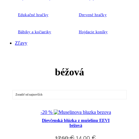
Edukačné hračky
Drevené hračky
Bábiky a kočiariky
Hojdacie koníky
Zľavy
béžová
-20 %
Dievčenská blúzka z mušelínu EEVI
béžová
17,50
€
14,00
€