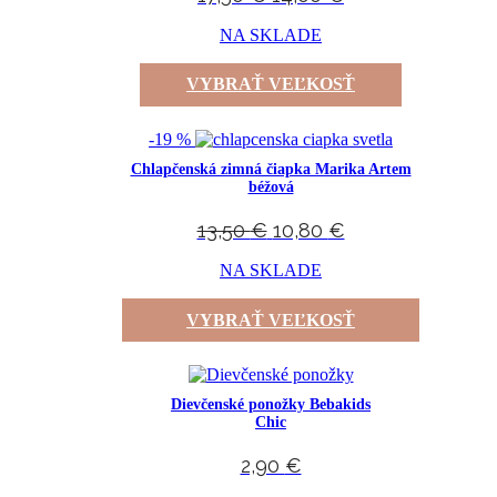
NA SKLADE
VYBRAŤ VEĽKOSŤ
-19 %
Chlapčenská zimná čiapka Marika Artem
béžová
13,50
€
10,80
€
NA SKLADE
VYBRAŤ VEĽKOSŤ
Dievčenské ponožky Bebakids
Chic
2,90
€