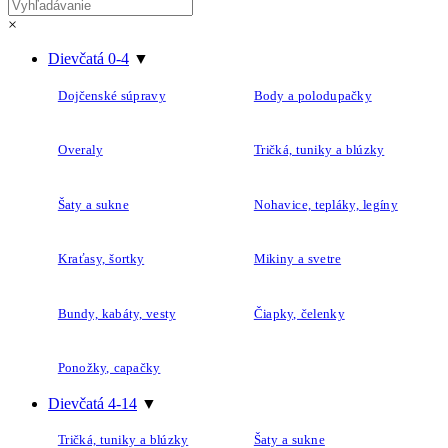
×
Dievčatá 0-4
▼
Dojčenské súpravy
Body a polodupačky
Overaly
Tričká, tuniky a blúzky
Šaty a sukne
Nohavice, tepláky, legíny
Kraťasy, šortky
Mikiny a svetre
Bundy, kabáty, vesty
Čiapky, čelenky
Ponožky, capačky
Dievčatá 4-14
▼
Tričká, tuniky a blúzky
Šaty a sukne