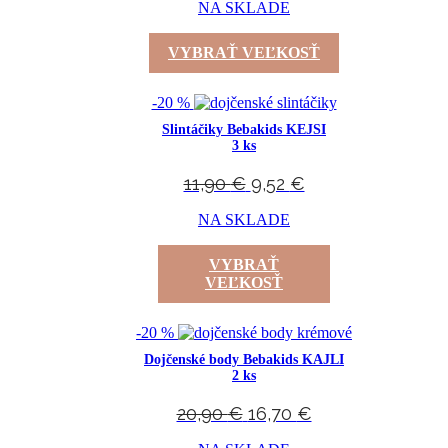
NA SKLADE
VYBRAŤ VEĽKOSŤ
-20 %
Slintáčiky Bebakids KEJSI
3 ks
11,90
€
9,52
€
NA SKLADE
VYBRAŤ
VEĽKOSŤ
-20 %
Dojčenské body Bebakids KAJLI
2 ks
20,90
€
16,70
€