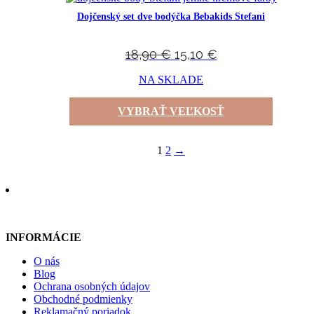
Dojčenský set dve bodýčka Bebakids Stefani
18,90
€
15,10
€
NA SKLADE
VYBRAŤ VEĽKOSŤ
1
2
→
INFORMÁCIE
O nás
Blog
Ochrana osobných údajov
Obchodné podmienky
Reklamačný poriadok