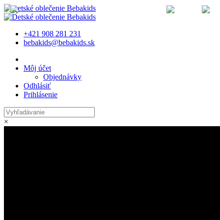
MENU
+421 908 281 231
bebakids@bebakids.sk
Môj účet
Objednávky
Odhlásiť
Prihlásenie
×