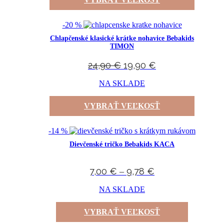
-20 %
Chlapčenské klasické krátke nohavice Bebakids
TIMON
24,90
€
19,90
€
NA SKLADE
VYBRAŤ VEĽKOSŤ
-14 %
Dievčenské tričko Bebakids KACA
7,00
€
9,78
€
–
NA SKLADE
VYBRAŤ VEĽKOSŤ