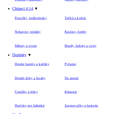
Chlapci 4-14
▼
Ponožky, podkolienky
Tričká a košele
Nohavice, tepláky
Kraťasy, šortky
Mikiny a svetre
Bundy, kabáty a vesty
Doplnky
▼
Detské batohy a kufríky
Pyžamá
Detské deky a fusaky
Na spanie
Cumlíky a klipy
Kŕmenie
Darčeky pre bábätká
Zavinovačky a hniezda