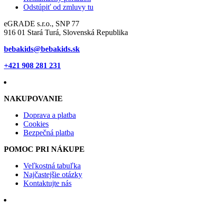
Odstúpiť od zmluvy tu
eGRADE s.r.o., SNP 77
916 01 Stará Turá, Slovenská Republika
bebakids@bebakids.sk
+421 908 281 231
NAKUPOVANIE
Doprava a platba
Cookies
Bezpečná platba
POMOC PRI NÁKUPE
Veľkostná tabuľka
Najčastejšie otázky
Kontaktujte nás