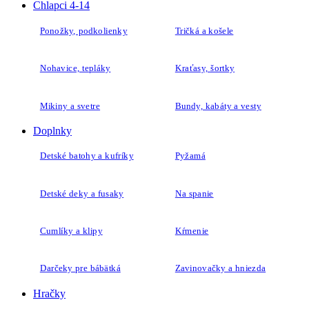
Chlapci 4-14
Ponožky, podkolienky
Tričká a košele
Nohavice, tepláky
Kraťasy, šortky
Mikiny a svetre
Bundy, kabáty a vesty
Doplnky
Detské batohy a kufríky
Pyžamá
Detské deky a fusaky
Na spanie
Cumlíky a klipy
Kŕmenie
Darčeky pre bábätká
Zavinovačky a hniezda
Hračky