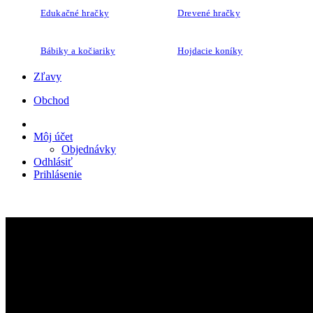
Edukačné hračky
Drevené hračky
Bábiky a kočiariky
Hojdacie koníky
Zľavy
Obchod
Môj účet
Objednávky
Odhlásiť
Prihlásenie