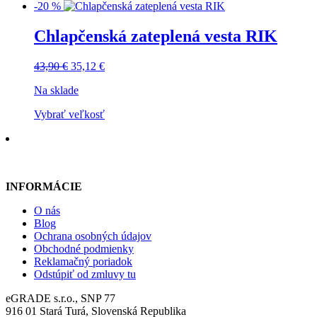
-20 %
Chlapčenská zateplená vesta RIK
43,90
€
35,12
€
Na sklade
Vybrať veľkosť
INFORMÁCIE
O nás
Blog
Ochrana osobných údajov
Obchodné podmienky
Reklamačný poriadok
Odstúpiť od zmluvy tu
eGRADE s.r.o., SNP 77
916 01 Stará Turá, Slovenská Republika