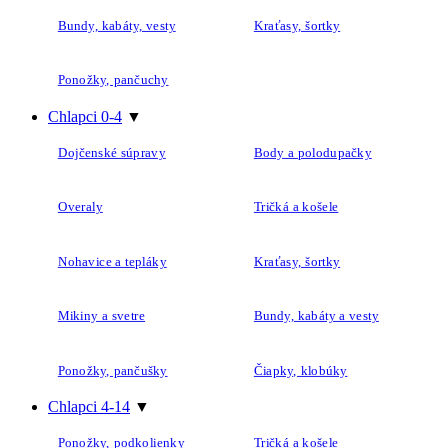
Bundy, kabáty, vesty
Kraťasy, šortky
Ponožky, pančuchy
Chlapci 0-4
▼
Dojčenské súpravy
Body a polodupačky
Overaly
Tričká a košele
Nohavice a tepláky
Kraťasy, šortky
Mikiny a svetre
Bundy, kabáty a vesty
Ponožky, pančušky
Čiapky, klobúky
Chlapci 4-14
▼
Ponožky, podkolienky
Tričká a košele