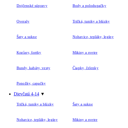
Dojčenské súpravy
Body a polodupačky
Overaly
Tričká, tuniky a blúzky
Šaty a sukne
Nohavice, tepláky, legíny
Kraťasy, šortky
Mikiny a svetre
Bundy, kabáty, vesty
Čiapky, čelenky
Ponožky, capačky
Dievčatá 4-14
▼
Tričká, tuniky a blúzky
Šaty a sukne
Nohavice, tepláky, legíny
Mikiny a svetre