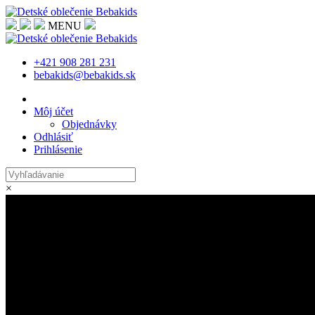
MENU
+421 908 281 231
bebakids@bebakids.sk
Môj účet
Objednávky
Odhlásiť
Prihlásenie
×