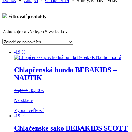
Domov
»
Chlapci
»
Chlapci 4-14
» Bundy, kabáty a vesty
Filtrovať produkty
Zobrazuje sa všetkych 5 výsledkov
-19 %
Chlapčenská bunda BEBAKIDS –
NAUTIK
45,99
€
36,80
€
Na sklade
Vybrať veľkosť
-19 %
Chlačenské sako BEBAKIDS SCOTT