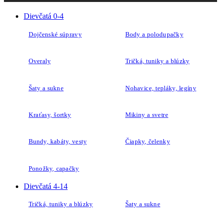
Dievčatá 0-4
Dojčenské súpravy
Body a polodupačky
Overaly
Tričká, tuniky a blúzky
Šaty a sukne
Nohavice, tepláky, legíny
Kraťasy, šortky
Mikiny a svetre
Bundy, kabáty, vesty
Čiapky, čelenky
Ponožky, capačky
Dievčatá 4-14
Tričká, tuniky a blúzky
Šaty a sukne