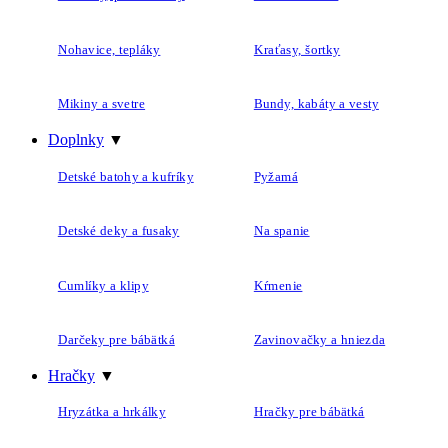
Nohavice, tepláky
Kraťasy, šortky
Mikiny a svetre
Bundy, kabáty a vesty
Doplnky
▼
Detské batohy a kufríky
Pyžamá
Detské deky a fusaky
Na spanie
Cumlíky a klipy
Kŕmenie
Darčeky pre bábätká
Zavinovačky a hniezda
Hračky
▼
Hryzátka a hrkálky
Hračky pre bábätká