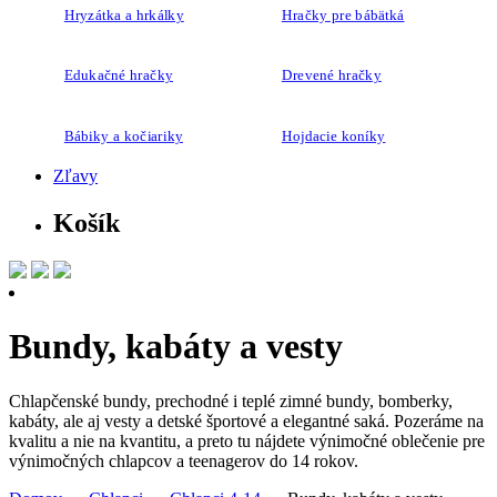
Hryzátka a hrkálky
Hračky pre bábätká
Edukačné hračky
Drevené hračky
Bábiky a kočiariky
Hojdacie koníky
Zľavy
Košík
Bundy, kabáty a vesty
Chlapčenské bundy, prechodné i teplé zimné bundy, bomberky,
kabáty, ale aj vesty a detské športové a elegantné saká. Pozeráme na
kvalitu a nie na kvantitu, a preto tu nájdete výnimočné oblečenie pre
výnimočných chlapcov a teenagerov do 14 rokov.