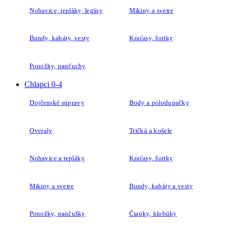
Nohavice, tepláky, legíny
Mikiny a svetre
Bundy, kabáty, vesty
Kraťasy, šortky
Ponožky, pančuchy
Chlapci 0-4
Dojčenské súpravy
Body a polodupačky
Overaly
Tričká a košele
Nohavice a tepláky
Kraťasy, šortky
Mikiny a svetre
Bundy, kabáty a vesty
Ponožky, pančušky
Čiapky, klobúky