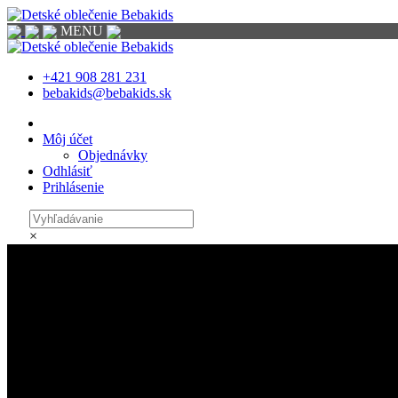
MENU
+421 908 281 231
bebakids@bebakids.sk
Môj účet
Objednávky
Odhlásiť
Prihlásenie
×