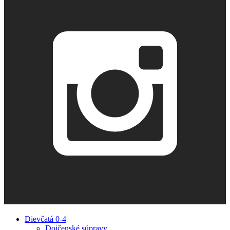
Dievčatá 0-4
Dojčenské súpravy