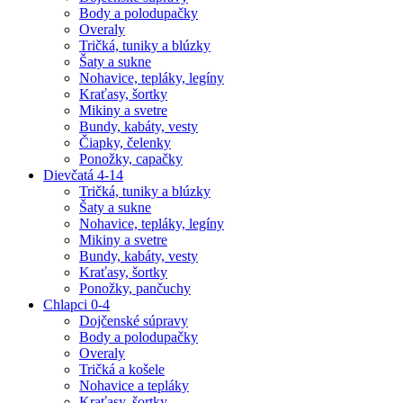
Body a polodupačky
Overaly
Tričká, tuniky a blúzky
Šaty a sukne
Nohavice, tepláky, legíny
Kraťasy, šortky
Mikiny a svetre
Bundy, kabáty, vesty
Čiapky, čelenky
Ponožky, capačky
Dievčatá 4-14
Tričká, tuniky a blúzky
Šaty a sukne
Nohavice, tepláky, legíny
Mikiny a svetre
Bundy, kabáty, vesty
Kraťasy, šortky
Ponožky, pančuchy
Chlapci 0-4
Dojčenské súpravy
Body a polodupačky
Overaly
Tričká a košele
Nohavice a tepláky
Kraťasy, šortky