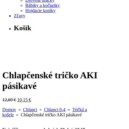
Drevené hračky
Bábiky a kočiariky
Hojdacie koníky
Zľavy
Košík
Chlapčenské tričko AKI
pásikavé
12,69
€
10,15
€
Domov
»
Chlapci
»
Chlapci 0-4
»
Tričká a
košele
» Chlapčenské tričko AKI pásikavé