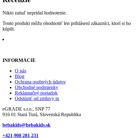
Nikto zatiaľ nepridal hodnotenie.
Tento produkt môžu ohodnotiť len prihlásení zákazníci, ktorí si ho
kúpili.
INFORMÁCIE
O nás
Blog
Ochrana osobných údajov
Obchodné podmienky
Reklamačný poriadok
Odstúpiť od zmluvy tu
eGRADE s.r.o., SNP 77
916 01 Stará Turá, Slovenská Republika
bebakids@bebakids.sk
+421 908 281 231