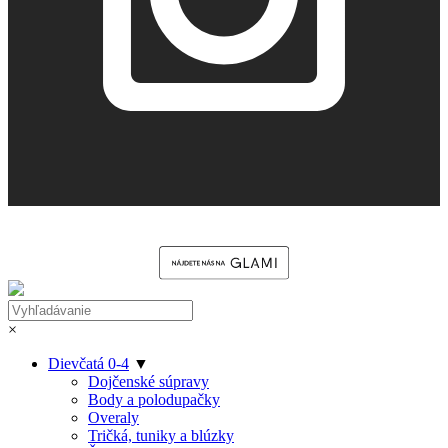
×
Dievčatá 0-4
▼
Dojčenské súpravy
Body a polodupačky
Overaly
Tričká, tuniky a blúzky