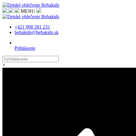
MENU
+421 908 281 231
bebakids@bebakids.sk
Prihlásenie
×