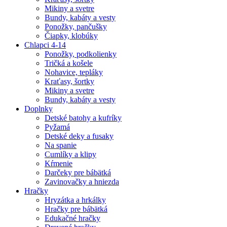
Mikiny a svetre
Bundy, kabáty a vesty
Ponožky, pančušky
Čiapky, klobúky
Chlapci 4-14
Ponožky, podkolienky
Tričká a košele
Nohavice, tepláky
Kraťasy, šortky
Mikiny a svetre
Bundy, kabáty a vesty
Doplnky
Detské batohy a kufríky
Pyžamá
Detské deky a fusaky
Na spanie
Cumlíky a klipy
Kŕmenie
Darčeky pre bábätká
Zavinovačky a hniezda
Hračky
Hryzátka a hrkálky
Hračky pre bábätká
Edukačné hračky