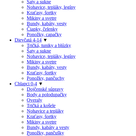
Šaty a sukne
Nohavice, tepláky, legíny
Kraťasy, šortky
Mikiny a svetre
Bundy, kabáty, vesty
Čiapky, čelenky
Ponožky, capačky
Dievčatá 4-14
▼
Tričká, tuniky a blúzky
Šaty a sukne
Nohavice, tepláky, legíny
Mikiny a svetre
Bundy, kabáty, vesty
Kraťasy, šortky
Ponožky, pančuchy
Chlapci 0-4
▼
Dojčenské súpravy
Body a polodupačky
Overaly
Tričká a košele
Nohavice a tepláky
Kraťasy, šortky
Mikiny a svetre
Bundy, kabáty a vesty
Ponožky, pančušky