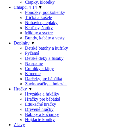
Čiapky, klobúky
Chlapci 4-14
▼
Ponožky, podkolienky
Tričká a košele
Nohavice, tepláky
Kraťasy, šortky
Mikiny a svetre
Bundy, kabáty a vesty
Doplnky
▼
Detské batohy a kufríky
Pyžamá
Detské deky a fusaky
Na spanie
Cumlíky a klipy
Kŕmenie
Darčeky pre bábätká
Zavinovačky a hniezda
Hračky
▼
Hryzátka a hrkálky
Hračky pre bábätká
Edukačné hračky
Drevené hračky
Bábiky a kočiariky
Hojdacie koníky
Zľavy