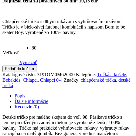
Najnižšia cena za posledných 30 dní: 10,15 eur
Chlapčenské tričko s dlhým rukávom s vyhrňovacím rukávom.
Tričko je v bielo-sivej farebnej kombinácii s nápisom Born to be
skater Boy, vyrobené zo 100% bavlny.
80
Veľkosť
Vymazať
Pridať do košíka
Katalógové číslo:
3191OM0M62O00
Kategórie:
Tričká a košele
,
Bebakids
,
Chlapci
,
Chlapci 0-4
Značky:
chlapčenské tričká
,
detské
tričká
Popis
Ďalšie informácie
Recenzie (0)
Detské tričko pre malého skejtera do veľ. 98. Pásikavé tričko s
jemne predĺženým zadným dielom je vyrobené z tenšej 100%
bavlny. Tričko má praktické vyhrňovacie rukávy, vyhrnutý rukáv
sa zapína na malý gombík. Bez goliera, vpredu s manžetou s