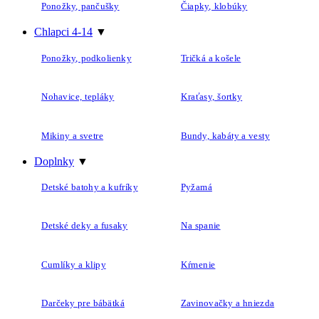
Ponožky, pančušky
Čiapky, klobúky
Chlapci 4-14
▼
Ponožky, podkolienky
Tričká a košele
Nohavice, tepláky
Kraťasy, šortky
Mikiny a svetre
Bundy, kabáty a vesty
Doplnky
▼
Detské batohy a kufríky
Pyžamá
Detské deky a fusaky
Na spanie
Cumlíky a klipy
Kŕmenie
Darčeky pre bábätká
Zavinovačky a hniezda