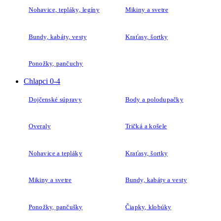
Nohavice, tepláky, legíny
Mikiny a svetre
Bundy, kabáty, vesty
Kraťasy, šortky
Ponožky, pančuchy
Chlapci 0-4
Dojčenské súpravy
Body a polodupačky
Overaly
Tričká a košele
Nohavice a tepláky
Kraťasy, šortky
Mikiny a svetre
Bundy, kabáty a vesty
Ponožky, pančušky
Čiapky, klobúky