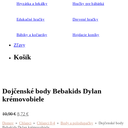
Hryzátka a hrkálky
Hračky pre bábätká
Edukačné hračky
Drevené hračky
Bábiky a kočiariky
Hojdacie koníky
Zľavy
Košík
Dojčenské body Bebakids Dylan
krémovobiele
10,90
€
8,72
€
Domov
»
Chlapci
»
Chlapci 0-4
»
Body a polodupačky
» Dojčenské body
Bebakids Dylan krémovobiele