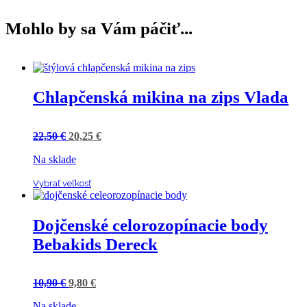
Mohlo by sa Vám páčiť...
Chlapčenská mikina na zips Vlada
22,50
€
20,25
€
Na sklade
Vybrať veľkosť
Dojčenské celorozopínacie body
Bebakids Dereck
10,90
€
9,80
€
Na sklade