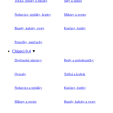
Tričká, tuniky a blúzky
Šaty a sukne
Nohavice, tepláky, legíny
Mikiny a svetre
Bundy, kabáty, vesty
Kraťasy, šortky
Ponožky, pančuchy
Chlapci 0-4
▼
Dojčenské súpravy
Body a polodupačky
Overaly
Tričká a košele
Nohavice a tepláky
Kraťasy, šortky
Mikiny a svetre
Bundy, kabáty a vesty