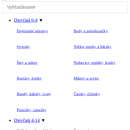
Dievčatá 0-4
▼
Dojčenské súpravy
Body a polodupačky
Overaly
Tričká, tuniky a blúzky
Šaty a sukne
Nohavice, tepláky, legíny
Kraťasy, šortky
Mikiny a svetre
Bundy, kabáty, vesty
Čiapky, čelenky
Ponožky, capačky
Dievčatá 4-14
▼