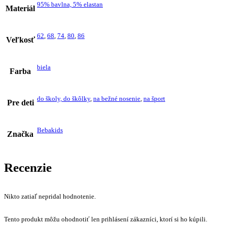
95% bavlna, 5% elastan
Materiál
62
,
68
,
74
,
80
,
86
Veľkosť
biela
Farba
do školy, do škôlky
,
na bežné nosenie
,
na šport
Pre deti
Bebakids
Značka
Recenzie
Nikto zatiaľ nepridal hodnotenie.
Tento produkt môžu ohodnotiť len prihlásení zákazníci, ktorí si ho kúpili.