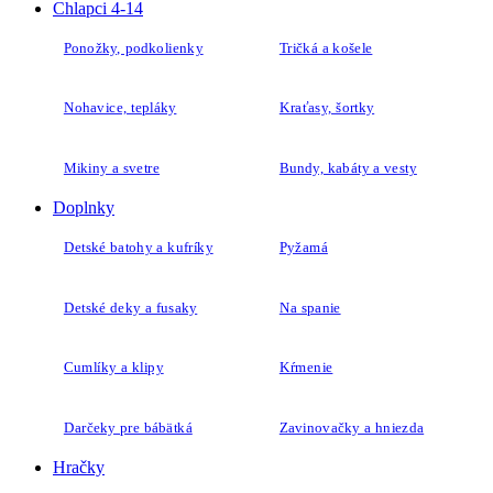
Chlapci 4-14
Ponožky, podkolienky
Tričká a košele
Nohavice, tepláky
Kraťasy, šortky
Mikiny a svetre
Bundy, kabáty a vesty
Doplnky
Detské batohy a kufríky
Pyžamá
Detské deky a fusaky
Na spanie
Cumlíky a klipy
Kŕmenie
Darčeky pre bábätká
Zavinovačky a hniezda
Hračky