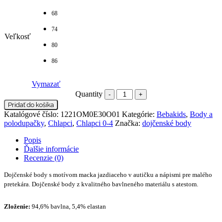
68
74
Veľkosť
80
86
Vymazať
Quantity
Pridať do košíka
Katalógové číslo:
1221OM0E30O01
Kategórie:
Bebakids
,
Body a
polodupačky
,
Chlapci
,
Chlapci 0-4
Značka:
dojčenské body
Popis
Ďalšie informácie
Recenzie (0)
Dojčenské body s motívom macka jazdiaceho v autičku a nápismi pre malého
pretekára. Dojčenské body z kvalitného bavlneného materiálu s atestom.
Zloženie:
94,6% bavlna, 5,4% elastan