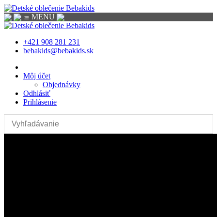
MENU
+421 908 281 231
bebakids@bebakids.sk
Môj účet
Objednávky
Odhlásiť
Prihlásenie