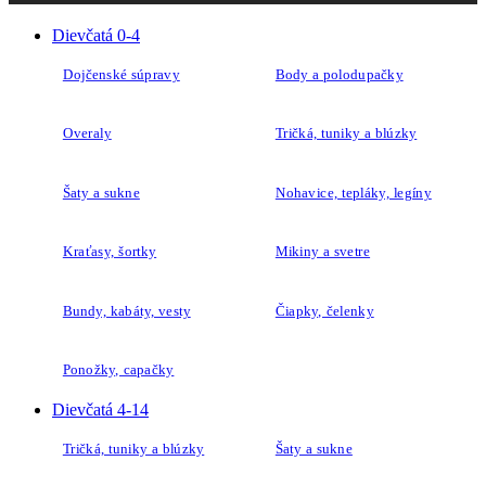
Dievčatá 0-4
Dojčenské súpravy
Body a polodupačky
Overaly
Tričká, tuniky a blúzky
Šaty a sukne
Nohavice, tepláky, legíny
Kraťasy, šortky
Mikiny a svetre
Bundy, kabáty, vesty
Čiapky, čelenky
Ponožky, capačky
Dievčatá 4-14
Tričká, tuniky a blúzky
Šaty a sukne