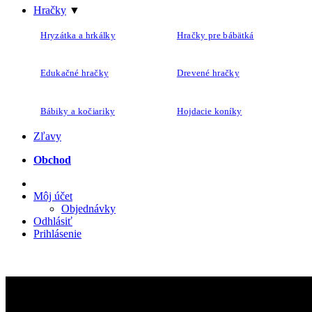
Hračky
▼
Hryzátka a hrkálky
Hračky pre bábätká
Edukačné hračky
Drevené hračky
Bábiky a kočiariky
Hojdacie koníky
Zľavy
Obchod
Môj účet
Objednávky
Odhlásiť
Prihlásenie