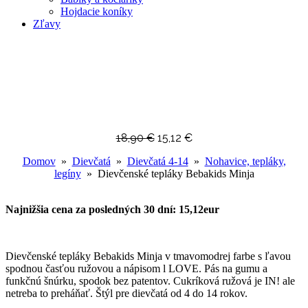
Hojdacie koníky
Zľavy
18,90
€
15,12
€
Domov
»
Dievčatá
»
Dievčatá 4-14
»
Nohavice, tepláky,
legíny
» Dievčenské tepláky Bebakids Minja
Najnižšia cena za posledných 30 dní: 15,12eur
Dievčenské tepláky Bebakids Minja v tmavomodrej farbe s ľavou
spodnou časťou ružovou a nápisom l LOVE. Pás na gumu a
funkčnú šnúrku, spodok bez patentov. Cukríková ružová je IN! ale
netreba to preháňať. Štýl pre dievčatá od 4 do 14 rokov.