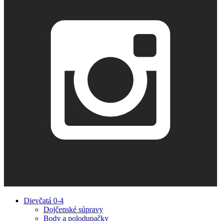
Dievčatá 0-4
Dojčenské súpravy
Body a polodupačky