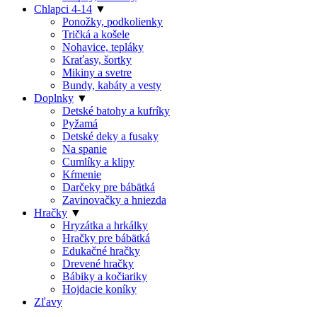
Chlapci 4-14
▼
Ponožky, podkolienky
Tričká a košele
Nohavice, tepláky
Kraťasy, šortky
Mikiny a svetre
Bundy, kabáty a vesty
Doplnky
▼
Detské batohy a kufríky
Pyžamá
Detské deky a fusaky
Na spanie
Cumlíky a klipy
Kŕmenie
Darčeky pre bábätká
Zavinovačky a hniezda
Hračky
▼
Hryzátka a hrkálky
Hračky pre bábätká
Edukačné hračky
Drevené hračky
Bábiky a kočiariky
Hojdacie koníky
Zľavy