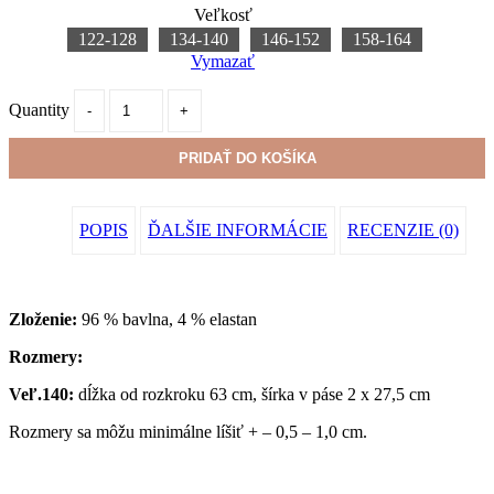
Veľkosť
122-128
134-140
146-152
158-164
Vymazať
Quantity
PRIDAŤ DO KOŠÍKA
POPIS
ĎALŠIE INFORMÁCIE
RECENZIE (0)
Zloženie:
96 % bavlna, 4 % elastan
Rozmery:
Veľ.140:
dĺžka od rozkroku 63 cm, šírka v páse 2 x 27,5 cm
Rozmery sa môžu minimálne líšiť + – 0,5 – 1,0 cm.