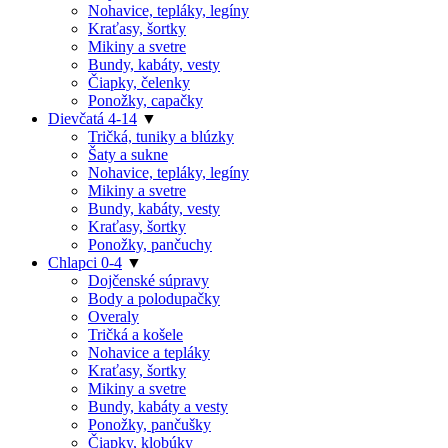
Nohavice, tepláky, legíny
Kraťasy, šortky
Mikiny a svetre
Bundy, kabáty, vesty
Čiapky, čelenky
Ponožky, capačky
Dievčatá 4-14
▼
Tričká, tuniky a blúzky
Šaty a sukne
Nohavice, tepláky, legíny
Mikiny a svetre
Bundy, kabáty, vesty
Kraťasy, šortky
Ponožky, pančuchy
Chlapci 0-4
▼
Dojčenské súpravy
Body a polodupačky
Overaly
Tričká a košele
Nohavice a tepláky
Kraťasy, šortky
Mikiny a svetre
Bundy, kabáty a vesty
Ponožky, pančušky
Čiapky, klobúky