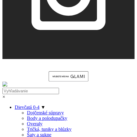
×
Dievčatá 0-4
▼
Dojčenské súpravy
Body a polodupačky
Overaly
Tričká, tuniky a blúzky
Šaty a sukne