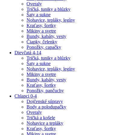
Overaly
Tričká, tuniky a blúzky
Šaty a sukne
Nohavice, tepláky, legíny
Kraťasy, šortky
Mikiny a svetre
Bundy, kabáty, vesty
Čiapky, čelenky
Ponožky, capačky
Dievčatá 4-14
Tričká, tuniky a blúzky
Šaty a sukne
Nohavice, tepláky, legíny
Mikiny a svetre
Bundy, kabáty, vesty
Kraťasy, šortky
Ponožky, pančuchy
Chlapci 0-4
Dojčenské súpravy
Body a polodupačky
Overaly
Tričká a košele
Nohavice a tepláky
Kraťasy, šortky
Mikiny a svetre