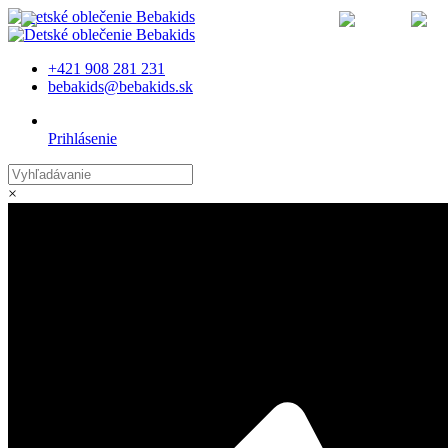
MENU
+421 908 281 231
bebakids@bebakids.sk
Prihlásenie
×