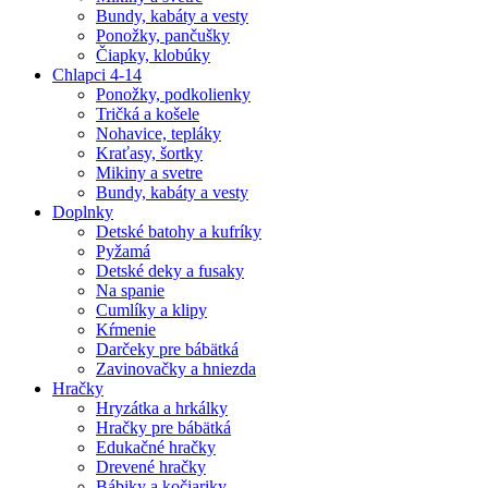
Bundy, kabáty a vesty
Ponožky, pančušky
Čiapky, klobúky
Chlapci 4-14
Ponožky, podkolienky
Tričká a košele
Nohavice, tepláky
Kraťasy, šortky
Mikiny a svetre
Bundy, kabáty a vesty
Doplnky
Detské batohy a kufríky
Pyžamá
Detské deky a fusaky
Na spanie
Cumlíky a klipy
Kŕmenie
Darčeky pre bábätká
Zavinovačky a hniezda
Hračky
Hryzátka a hrkálky
Hračky pre bábätká
Edukačné hračky
Drevené hračky
Bábiky a kočiariky