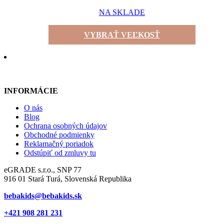
NA SKLADE
VYBRAŤ VEĽKOSŤ
INFORMÁCIE
O nás
Blog
Ochrana osobných údajov
Obchodné podmienky
Reklamačný poriadok
Odstúpiť od zmluvy tu
eGRADE s.r.o., SNP 77
916 01 Stará Turá, Slovenská Republika
bebakids@bebakids.sk
+421 908 281 231