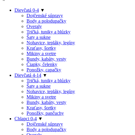
Dievčatá 0-4
▼
Dojčenské súpravy
Body a polodupačky
Overaly
Tričká, tuniky a blúzky
Šaty a sukne
Nohavice, tepláky, legíny
Kraťasy, šortky
Mikiny a svetre
Bundy, kabáty, vesty
Čiapky, čelenky
Ponožky, capačky
Dievčatá 4-14
▼
Tričká, tuniky a blúzky
Šaty a sukne
Nohavice, tepláky, legíny
Mikiny a svetre
Bundy, kabáty, vesty
Kraťasy, šortky
Ponožky, pančuchy
Chlapci 0-4
▼
Dojčenské súpravy
Body a polodupačky
Overaly