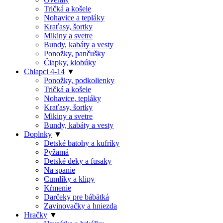
Tričká a košele
Nohavice a tepláky
Kraťasy, šortky
Mikiny a svetre
Bundy, kabáty a vesty
Ponožky, pančušky
Čiapky, klobúky
Chlapci 4-14
▼
Ponožky, podkolienky
Tričká a košele
Nohavice, tepláky
Kraťasy, šortky
Mikiny a svetre
Bundy, kabáty a vesty
Doplnky
▼
Detské batohy a kufríky
Pyžamá
Detské deky a fusaky
Na spanie
Cumlíky a klipy
Kŕmenie
Darčeky pre bábätká
Zavinovačky a hniezda
Hračky
▼