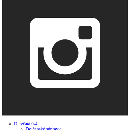
Dievčatá 0-4
Dojčenské súpravy