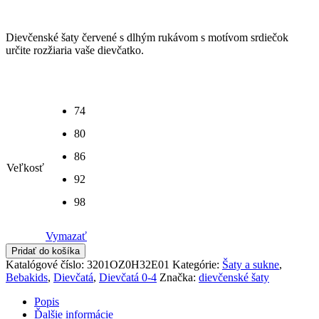
Dievčenské šaty červené s dlhým rukávom s motívom srdiečok
určite rozžiaria vaše dievčatko.
74
80
86
Veľkosť
92
98
Vymazať
Pridať do košíka
Katalógové číslo:
3201OZ0H32E01
Kategórie:
Šaty a sukne
,
Bebakids
,
Dievčatá
,
Dievčatá 0-4
Značka:
dievčenské šaty
Popis
Ďalšie informácie