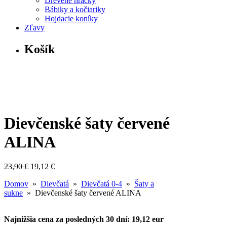
Drevené hračky
Bábiky a kočiariky
Hojdacie koníky
Zľavy
Košík
Dievčenské šaty červené
ALINA
23,90
€
19,12
€
Domov
»
Dievčatá
»
Dievčatá 0-4
»
Šaty a
sukne
» Dievčenské šaty červené ALINA
Najnižšia cena za posledných 30 dní: 19,12 eur