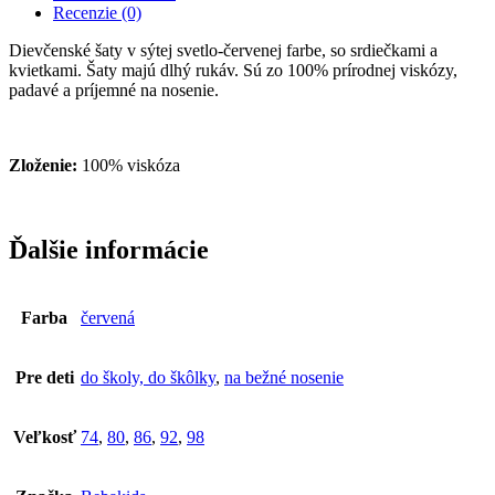
Recenzie (0)
Dievčenské šaty v sýtej svetlo-červenej farbe, so srdiečkami a
kvietkami. Šaty majú dlhý rukáv. Sú zo 100% prírodnej viskózy,
padavé a príjemné na nosenie.
Zloženie:
100% viskóza
Ďalšie informácie
Farba
červená
Pre deti
do školy, do škôlky
,
na bežné nosenie
Veľkosť
74
,
80
,
86
,
92
,
98