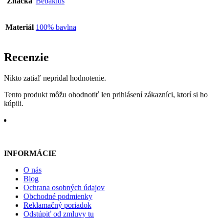
Značka
Bebakids
Materiál
100% bavlna
Recenzie
Nikto zatiaľ nepridal hodnotenie.
Tento produkt môžu ohodnotiť len prihlásení zákazníci, ktorí si ho
kúpili.
INFORMÁCIE
O nás
Blog
Ochrana osobných údajov
Obchodné podmienky
Reklamačný poriadok
Odstúpiť od zmluvy tu