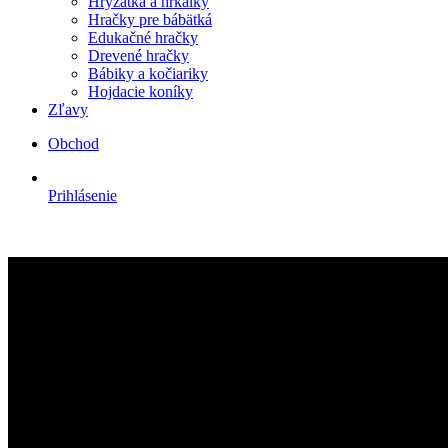
Hryzátka a hrkálky
Hračky pre bábätká
Edukačné hračky
Drevené hračky
Bábiky a kočiariky
Hojdacie koníky
Zľavy
Obchod
Prihlásenie