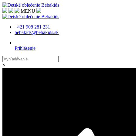
MENU
+421 908 281 231
bebakids@bebakids.sk
Prihlásenie
×