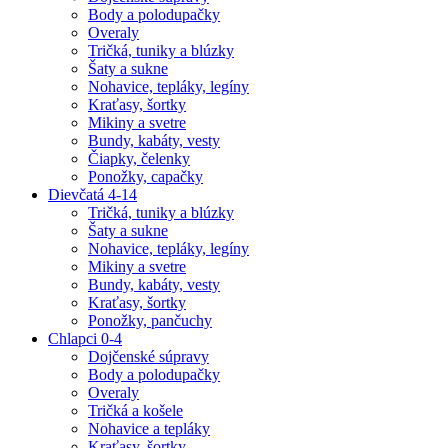
Body a polodupačky
Overaly
Tričká, tuniky a blúzky
Šaty a sukne
Nohavice, tepláky, legíny
Kraťasy, šortky
Mikiny a svetre
Bundy, kabáty, vesty
Čiapky, čelenky
Ponožky, capačky
Dievčatá 4-14
Tričká, tuniky a blúzky
Šaty a sukne
Nohavice, tepláky, legíny
Mikiny a svetre
Bundy, kabáty, vesty
Kraťasy, šortky
Ponožky, pančuchy
Chlapci 0-4
Dojčenské súpravy
Body a polodupačky
Overaly
Tričká a košele
Nohavice a tepláky
Kraťasy, šortky