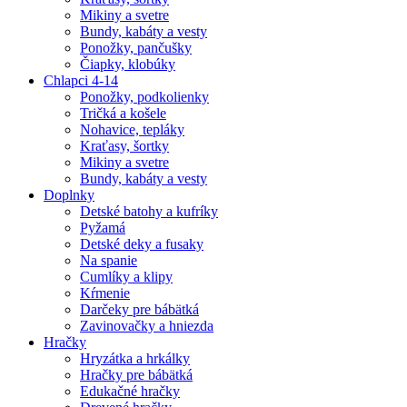
Mikiny a svetre
Bundy, kabáty a vesty
Ponožky, pančušky
Čiapky, klobúky
Chlapci 4-14
Ponožky, podkolienky
Tričká a košele
Nohavice, tepláky
Kraťasy, šortky
Mikiny a svetre
Bundy, kabáty a vesty
Doplnky
Detské batohy a kufríky
Pyžamá
Detské deky a fusaky
Na spanie
Cumlíky a klipy
Kŕmenie
Darčeky pre bábätká
Zavinovačky a hniezda
Hračky
Hryzátka a hrkálky
Hračky pre bábätká
Edukačné hračky