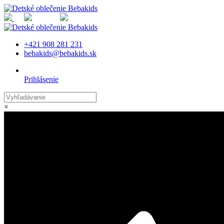
MENU
+421 908 281 231
bebakids@bebakids.sk
Prihlásenie
×