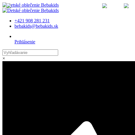
MENU
+421 908 281 231
bebakids@bebakids.sk
Prihlásenie
×