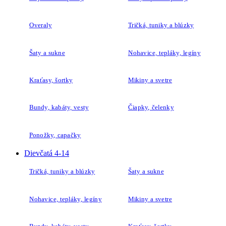
Overaly
Tričká, tuniky a blúzky
Šaty a sukne
Nohavice, tepláky, legíny
Kraťasy, šortky
Mikiny a svetre
Bundy, kabáty, vesty
Čiapky, čelenky
Ponožky, capačky
Dievčatá 4-14
Tričká, tuniky a blúzky
Šaty a sukne
Nohavice, tepláky, legíny
Mikiny a svetre