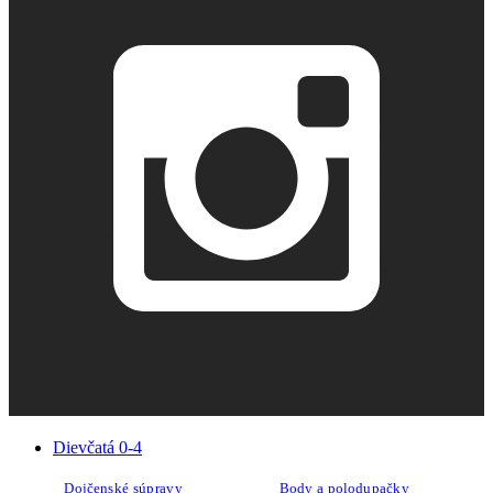
Dievčatá 0-4
Dojčenské súpravy
Body a polodupačky