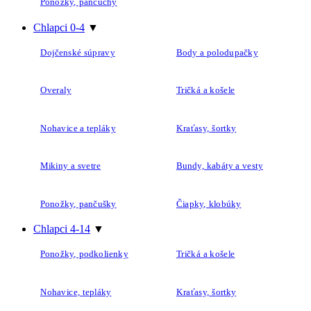
Ponožky, pančuchy
Chlapci 0-4
▼
Dojčenské súpravy
Body a polodupačky
Overaly
Tričká a košele
Nohavice a tepláky
Kraťasy, šortky
Mikiny a svetre
Bundy, kabáty a vesty
Ponožky, pančušky
Čiapky, klobúky
Chlapci 4-14
▼
Ponožky, podkolienky
Tričká a košele
Nohavice, tepláky
Kraťasy, šortky