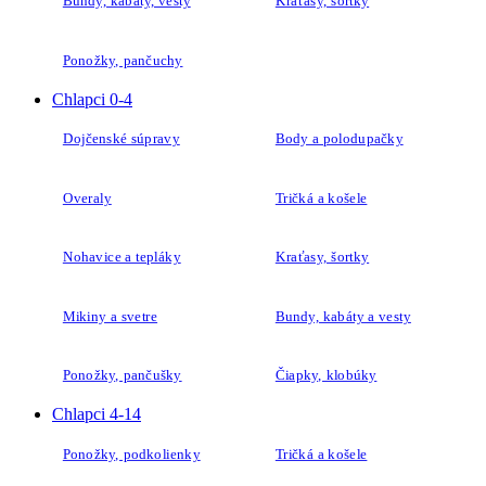
Bundy, kabáty, vesty
Kraťasy, šortky
Ponožky, pančuchy
Chlapci 0-4
Dojčenské súpravy
Body a polodupačky
Overaly
Tričká a košele
Nohavice a tepláky
Kraťasy, šortky
Mikiny a svetre
Bundy, kabáty a vesty
Ponožky, pančušky
Čiapky, klobúky
Chlapci 4-14
Ponožky, podkolienky
Tričká a košele