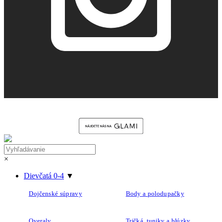
×
Dievčatá 0-4
▼
Dojčenské súpravy
Body a polodupačky
Overaly
Tričká, tuniky a blúzky