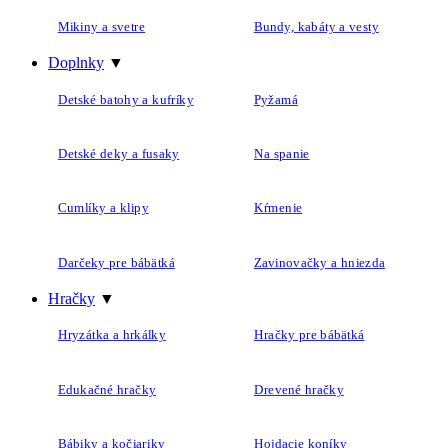
Mikiny a svetre
Bundy, kabáty a vesty
Doplnky
▼
Detské batohy a kufríky
Pyžamá
Detské deky a fusaky
Na spanie
Cumlíky a klipy
Kŕmenie
Darčeky pre bábätká
Zavinovačky a hniezda
Hračky
▼
Hryzátka a hrkálky
Hračky pre bábätká
Edukačné hračky
Drevené hračky
Bábiky a kočiariky
Hojdacie koníky