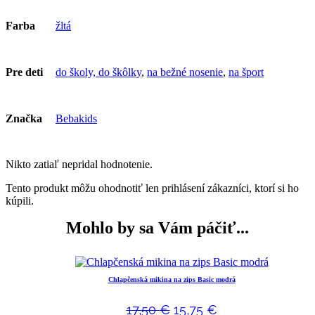
Farba
žltá
Pre deti
do školy, do škôlky
,
na bežné nosenie
,
na šport
Značka
Bebakids
Nikto zatiaľ nepridal hodnotenie.
Tento produkt môžu ohodnotiť len prihlásení zákazníci, ktorí si ho
kúpili.
Mohlo by sa Vám páčiť...
Chlapčenská mikina na zips Basic modrá
17,50
€
15,75
€