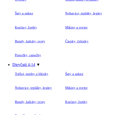
Šaty a sukne
Nohavice, tepláky, legíny
Kraťasy, šortky
Mikiny a svetre
Bundy, kabáty, vesty
Čiapky, čelenky
Ponožky, capačky
Dievčatá 4-14
▼
Tričká, tuniky a blúzky
Šaty a sukne
Nohavice, tepláky, legíny
Mikiny a svetre
Bundy, kabáty, vesty
Kraťasy, šortky