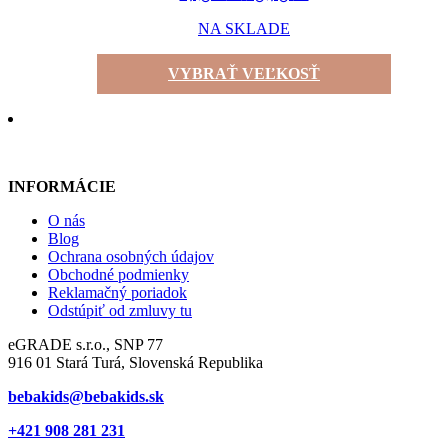
NA SKLADE
VYBRAŤ VEĽKOSŤ
INFORMÁCIE
O nás
Blog
Ochrana osobných údajov
Obchodné podmienky
Reklamačný poriadok
Odstúpiť od zmluvy tu
eGRADE s.r.o., SNP 77
916 01 Stará Turá, Slovenská Republika
bebakids@bebakids.sk
+421 908 281 231