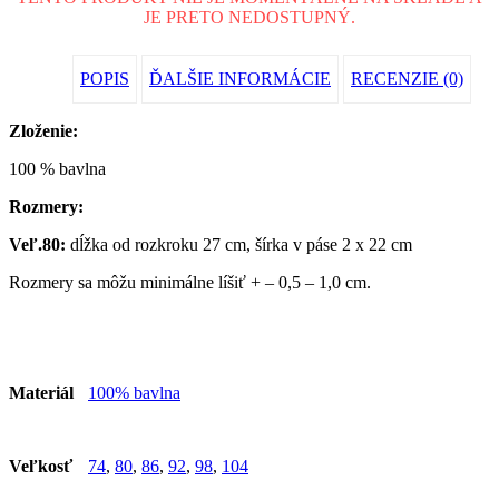
JE PRETO NEDOSTUPNÝ.
POPIS
ĎALŠIE INFORMÁCIE
RECENZIE (0)
Zloženie:
100 % bavlna
Rozmery:
Veľ.80:
dĺžka od rozkroku 27 cm, šírka v páse 2 x 22 cm
Rozmery sa môžu minimálne líšiť + – 0,5 – 1,0 cm.
Materiál
100% bavlna
Veľkosť
74
,
80
,
86
,
92
,
98
,
104