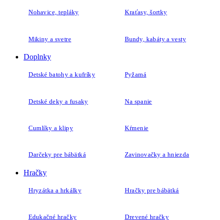
Nohavice, tepláky
Kraťasy, šortky
Mikiny a svetre
Bundy, kabáty a vesty
Doplnky
Detské batohy a kufríky
Pyžamá
Detské deky a fusaky
Na spanie
Cumlíky a klipy
Kŕmenie
Darčeky pre bábätká
Zavinovačky a hniezda
Hračky
Hryzátka a hrkálky
Hračky pre bábätká
Edukačné hračky
Drevené hračky