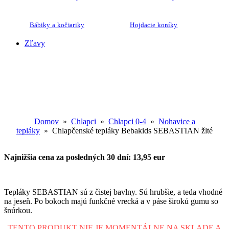
Bábiky a kočiariky
Hojdacie koníky
Zľavy
Domov
»
Chlapci
»
Chlapci 0-4
»
Nohavice a
tepláky
» Chlapčenské tepláky Bebakids SEBASTIAN žlté
Najnižšia cena za posledných 30 dní: 13,95 eur
Tepláky SEBASTIAN sú z čistej bavlny. Sú hrubšie, a teda vhodné
na jeseň. Po bokoch majú funkčné vrecká a v páse širokú gumu so
šnúrkou.
TENTO PRODUKT NIE JE MOMENTÁLNE NA SKLADE A