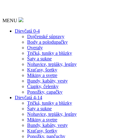
MENU
Dievčatá 0-4
Dojčenské súpravy
Body a polodupačky
Overaly
Tričká, tuniky a blúzky
Šaty a sukne
Nohavice, tepláky, legíny
Kraťasy, šortky
Mikiny a svetre
Bundy, kabáty, vesty
Čiapky, čelenky
Ponožky, capačky
Dievčatá 4-14
Tričká, tuniky a blúzky
Šaty a sukne
Nohavice, tepláky, legíny
Mikiny a svetre
Bundy, kabáty, vesty
Kraťasy, šortky
Ponožky, pančuchy