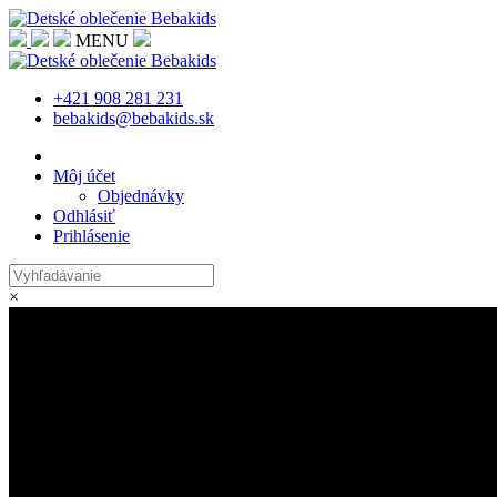
MENU
+421 908 281 231
bebakids@bebakids.sk
Môj účet
Objednávky
Odhlásiť
Prihlásenie
×