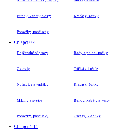
Nohavice, tepláky, legíny
Mikiny a svetre
Bundy, kabáty, vesty
Kraťasy, šortky
Ponožky, pančuchy
Chlapci 0-4
Dojčenské súpravy
Body a polodupačky
Overaly
Tričká a košele
Nohavice a tepláky
Kraťasy, šortky
Mikiny a svetre
Bundy, kabáty a vesty
Ponožky, pančušky
Čiapky, klobúky
Chlapci 4-14