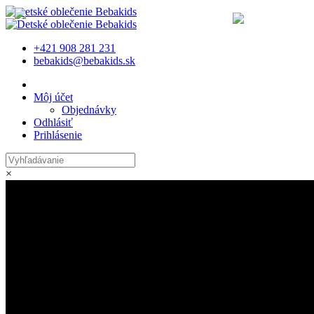
MENU
+421 908 281 231
bebakids@bebakids.sk
Môj účet
Objednávky
Odhlásiť
Prihlásenie
×