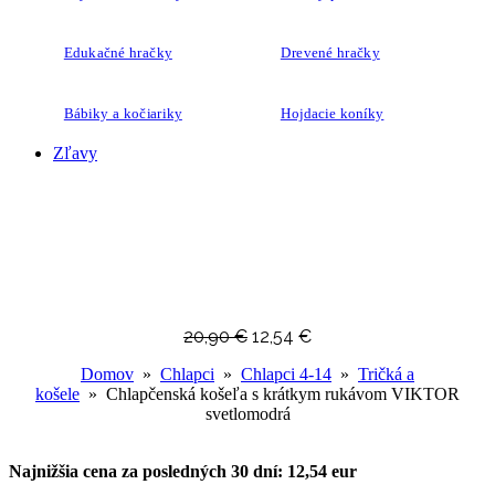
Edukačné hračky
Drevené hračky
Bábiky a kočiariky
Hojdacie koníky
Zľavy
20,90
€
12,54
€
Domov
»
Chlapci
»
Chlapci 4-14
»
Tričká a
košele
» Chlapčenská košeľa s krátkym rukávom VIKTOR
svetlomodrá
Najnižšia cena za posledných 30 dní: 12,54 eur