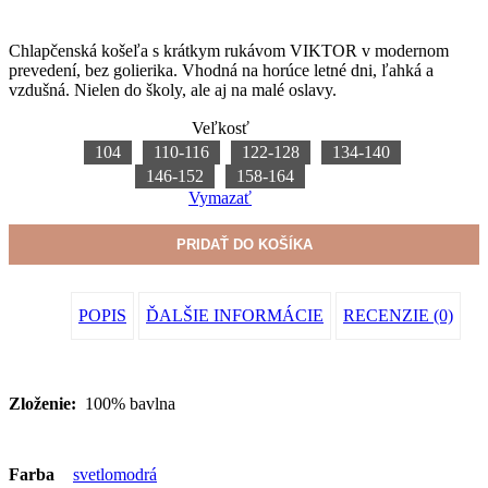
Chlapčenská košeľa s krátkym rukávom VIKTOR v modernom
prevedení, bez golierika. Vhodná na horúce letné dni, ľahká a
vzdušná. Nielen do školy, ale aj na malé oslavy.
Veľkosť
104
110-116
122-128
134-140
146-152
158-164
Vymazať
PRIDAŤ DO KOŠÍKA
POPIS
ĎALŠIE INFORMÁCIE
RECENZIE (0)
Zloženie:
100% bavlna
Farba
svetlomodrá