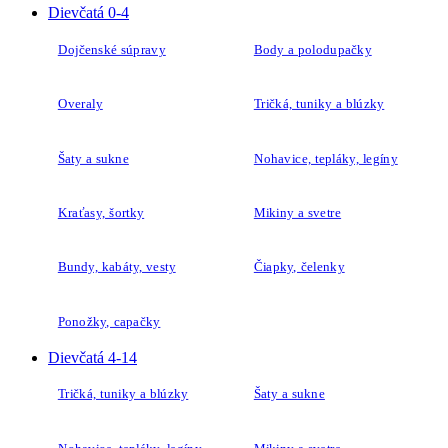
Dievčatá 0-4
Dojčenské súpravy
Body a polodupačky
Overaly
Tričká, tuniky a blúzky
Šaty a sukne
Nohavice, tepláky, legíny
Kraťasy, šortky
Mikiny a svetre
Bundy, kabáty, vesty
Čiapky, čelenky
Ponožky, capačky
Dievčatá 4-14
Tričká, tuniky a blúzky
Šaty a sukne