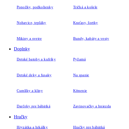
Ponožky, podkolienky
Tričká a košele
Nohavice, tepláky
Kraťasy, šortky
Mikiny a svetre
Bundy, kabáty a vesty
Doplnky
Detské batohy a kufríky
Pyžamá
Detské deky a fusaky
Na spanie
Cumlíky a klipy
Kŕmenie
Darčeky pre bábätká
Zavinovačky a hniezda
Hračky
Hryzátka a hrkálky
Hračky pre bábätká