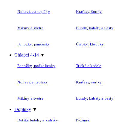
Nohavice a tepláky
Kraťasy, šortky
Mikiny a svetre
Bundy, kabáty a vesty
Ponožky, pančušky
Čiapky, klobúky
Chlapci 4-14
▼
Ponožky, podkolienky
Tričká a košele
Nohavice, tepláky
Kraťasy, šortky
Mikiny a svetre
Bundy, kabáty a vesty
Doplnky
▼
Detské batohy a kufríky
Pyžamá