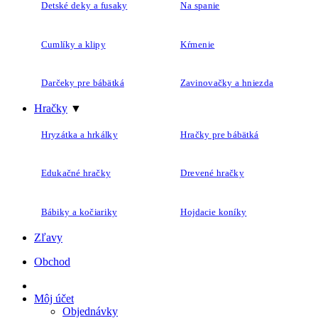
Detské deky a fusaky
Na spanie
Cumlíky a klipy
Kŕmenie
Darčeky pre bábätká
Zavinovačky a hniezda
Hračky
▼
Hryzátka a hrkálky
Hračky pre bábätká
Edukačné hračky
Drevené hračky
Bábiky a kočiariky
Hojdacie koníky
Zľavy
Obchod
Môj účet
Objednávky