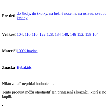
do školy, do škôlky
,
na bežné nosenie
,
na oslavu, svadbu,
Pre deti
krstiny
Veľkosť
104
,
110-116
,
122-128
,
134-140
,
146-152
,
158-164
Materiál
100% bavlna
Značka
Bebakids
Nikto zatiaľ nepridal hodnotenie.
Tento produkt môžu ohodnotiť len prihlásení zákazníci, ktorí si ho
kúpili.