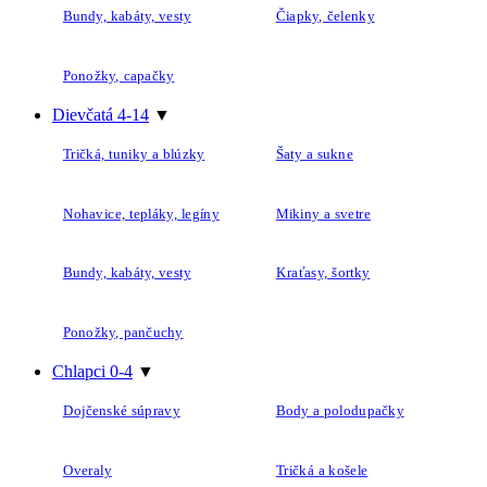
Bundy, kabáty, vesty
Čiapky, čelenky
Ponožky, capačky
Dievčatá 4-14
▼
Tričká, tuniky a blúzky
Šaty a sukne
Nohavice, tepláky, legíny
Mikiny a svetre
Bundy, kabáty, vesty
Kraťasy, šortky
Ponožky, pančuchy
Chlapci 0-4
▼
Dojčenské súpravy
Body a polodupačky
Overaly
Tričká a košele