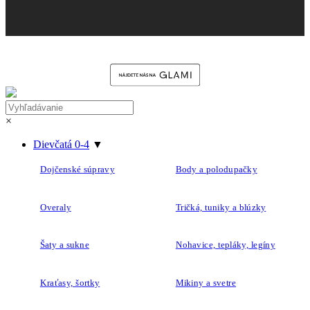
×
Dievčatá 0-4
▼
Dojčenské súpravy
Body a polodupačky
Overaly
Tričká, tuniky a blúzky
Šaty a sukne
Nohavice, tepláky, legíny
Kraťasy, šortky
Mikiny a svetre