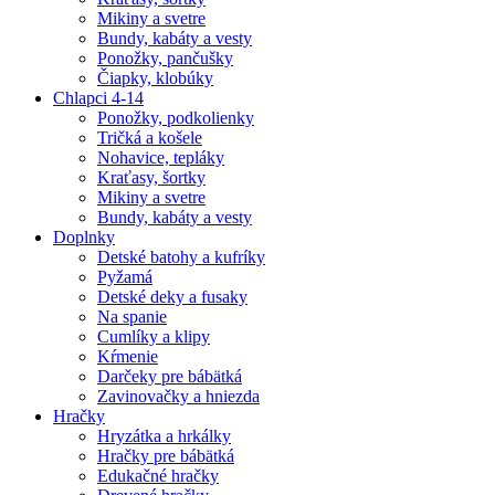
Mikiny a svetre
Bundy, kabáty a vesty
Ponožky, pančušky
Čiapky, klobúky
Chlapci 4-14
Ponožky, podkolienky
Tričká a košele
Nohavice, tepláky
Kraťasy, šortky
Mikiny a svetre
Bundy, kabáty a vesty
Doplnky
Detské batohy a kufríky
Pyžamá
Detské deky a fusaky
Na spanie
Cumlíky a klipy
Kŕmenie
Darčeky pre bábätká
Zavinovačky a hniezda
Hračky
Hryzátka a hrkálky
Hračky pre bábätká
Edukačné hračky