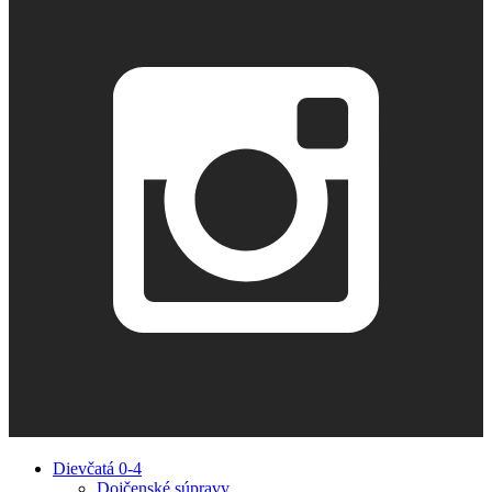
Dievčatá 0-4
Dojčenské súpravy