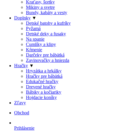
Kraťasy, šortky
Mikiny a svetre
Bundy, kabáty a vesty
Doplnky
▼
Detské batohy a kufríky
Pyžamá
Detské deky a fusaky
Na spanie
Cumlíky a klipy
Kŕmenie
Darčeky pre bábätká
Zavinovačky a hniezda
Hračky
▼
Hryzátka a hrkálky
Hračky pre bábätká
Edukačné hračky
Drevené hračky
Bábiky a kočiariky
Hojdacie koníky
Zľavy
Obchod
Prihlásenie