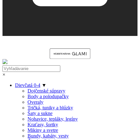
×
Dievčatá 0-4
▼
Dojčenské súpravy
Body a polodupačky
Overaly
Tričká, tuniky a blúzky
Šaty a sukne
Nohavice, tepláky, legíny
Kraťasy, šortky
Mikiny a svetre
Bundy, kabáty, vesty