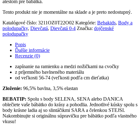
atestom pre bábätká.
Tento produkt nie je momentálne na sklade a je preto nedostupný.
Katalógové číslo:
3211OZ0T22O02
Kategórie:
Bebakids
,
Body a
polodupačky
,
Dievčatá
,
Dievčatá 0-4
Značka:
dojčenské
polodupačky
Popis
Ďalšie informácie
Recenzie (0)
zapínanie na ramienku a medzi nožičkami na cvočky
z príjemného bavlneného materiálu
od veľkosti 56-74 (veľkosti podľa cm dieťatka)
Zloženie:
96,5% bavlna, 3,5% elastan
BEBATIP:
Spolu s body SELENA, SENA alebo DANICA
oblečiete vaše bábätko do krásy a pohodlia. Jednotlivé kúsky spolu s
body krásne ladia aj so slintáčikmi SARA a čelenkou STEJSI.
Nakombinujte si originálnu súpravičku pre bábätko podľa vlastného
vkusu!