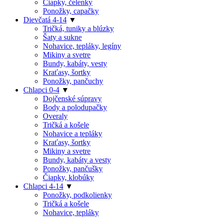
Čiapky, čelenky
Ponožky, capačky
Dievčatá 4-14
▼
Tričká, tuniky a blúzky
Šaty a sukne
Nohavice, tepláky, legíny
Mikiny a svetre
Bundy, kabáty, vesty
Kraťasy, šortky
Ponožky, pančuchy
Chlapci 0-4
▼
Dojčenské súpravy
Body a polodupačky
Overaly
Tričká a košele
Nohavice a tepláky
Kraťasy, šortky
Mikiny a svetre
Bundy, kabáty a vesty
Ponožky, pančušky
Čiapky, klobúky
Chlapci 4-14
▼
Ponožky, podkolienky
Tričká a košele
Nohavice, tepláky