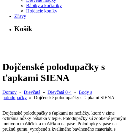
Drevené hračky
Bábiky a kočiariky
Hojdacie koníky
Zľavy
Košík
Dojčenské polodupačky s
ťapkami SIENA
Domov
»
Dievčatá
»
Dievčatá 0-4
»
Body a
polodupačky
» Dojčenské polodupačky s ťapkami SIENA
Dojčenské polodupačky s ťapkami na nožičky, ktoré v zime
ochránia nôžky bábätka v teple. Polodupačky sú zdobené jemným
motívom mašličiek a mašičkou na páse. Polodupky v páse na
pružnú gumu, vyrobené z kvalitného bavlneného materiálu s