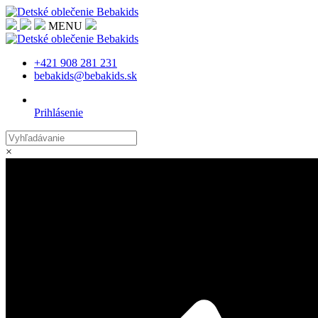
MENU
+421 908 281 231
bebakids@bebakids.sk
Prihlásenie
×