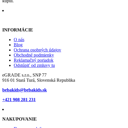
kúpili.
INFORMÁCIE
O nás
Blog
Ochrana osobných údajov
Obchodné podmienky
Reklamačný poriadok
Odstúpiť od zmluvy tu
eGRADE s.r.o., SNP 77
916 01 Stará Turá, Slovenská Republika
bebakids@bebakids.sk
+421 908 281 231
NAKUPOVANIE