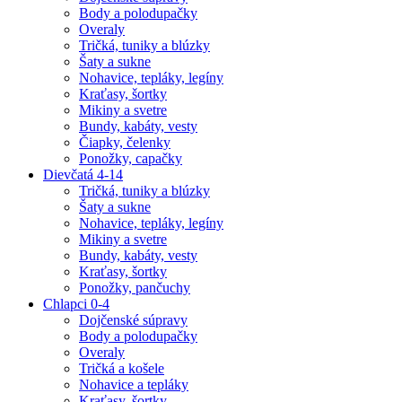
Body a polodupačky
Overaly
Tričká, tuniky a blúzky
Šaty a sukne
Nohavice, tepláky, legíny
Kraťasy, šortky
Mikiny a svetre
Bundy, kabáty, vesty
Čiapky, čelenky
Ponožky, capačky
Dievčatá 4-14
Tričká, tuniky a blúzky
Šaty a sukne
Nohavice, tepláky, legíny
Mikiny a svetre
Bundy, kabáty, vesty
Kraťasy, šortky
Ponožky, pančuchy
Chlapci 0-4
Dojčenské súpravy
Body a polodupačky
Overaly
Tričká a košele
Nohavice a tepláky
Kraťasy, šortky