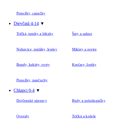
Ponožky, capačky
Dievčatá 4-14
▼
Tričká, tuniky a blúzky
Šaty a sukne
Nohavice, tepláky, legíny
Mikiny a svetre
Bundy, kabáty, vesty
Kraťasy, šortky
Ponožky, pančuchy
Chlapci 0-4
▼
Dojčenské súpravy
Body a polodupačky
Overaly
Tričká a košele