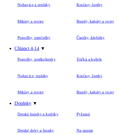
Nohavice a tepláky
Kraťasy, šortky
Mikiny a svetre
Bundy, kabáty a vesty
Ponožky, pančušky
Čiapky, klobúky
Chlapci 4-14
▼
Ponožky, podkolienky
Tričká a košele
Nohavice, tepláky
Kraťasy, šortky
Mikiny a svetre
Bundy, kabáty a vesty
Doplnky
▼
Detské batohy a kufríky
Pyžamá
Detské deky a fusaky
Na spanie