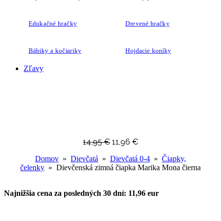
Edukačné hračky
Drevené hračky
Bábiky a kočiariky
Hojdacie koníky
Zľavy
14,95
€
11,96
€
Domov
»
Dievčatá
»
Dievčatá 0-4
»
Čiapky,
čelenky
» Dievčenská zimná čiapka Marika Mona čierna
Najnižšia cena za posledných 30 dní: 11,96 eur