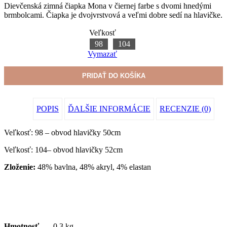
Dievčenská zimná čiapka Mona v čiernej farbe s dvomi hnedými
brmbolcami. Čiapka je dvojvrstvová a veľmi dobre sedí na hlavičke.
Veľkosť
98
104
Vymazať
PRIDAŤ DO KOŠÍKA
POPIS
ĎALŠIE INFORMÁCIE
RECENZIE (0)
Veľkosť: 98 – obvod hlavičky 50cm
Veľkosť: 104– obvod hlavičky 52cm
Zloženie:
48% bavlna, 48% akryl, 4% elastan
Hmotnosť
0.3 kg