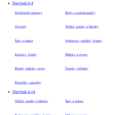
Dievčatá 0-4
Dojčenské súpravy
Body a polodupačky
Overaly
Tričká, tuniky a blúzky
Šaty a sukne
Nohavice, tepláky, legíny
Kraťasy, šortky
Mikiny a svetre
Bundy, kabáty, vesty
Čiapky, čelenky
Ponožky, capačky
Dievčatá 4-14
Tričká, tuniky a blúzky
Šaty a sukne