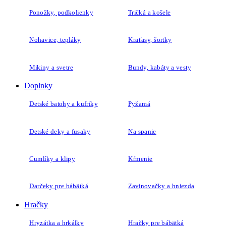
Ponožky, podkolienky
Tričká a košele
Nohavice, tepláky
Kraťasy, šortky
Mikiny a svetre
Bundy, kabáty a vesty
Doplnky
Detské batohy a kufríky
Pyžamá
Detské deky a fusaky
Na spanie
Cumlíky a klipy
Kŕmenie
Darčeky pre bábätká
Zavinovačky a hniezda
Hračky
Hryzátka a hrkálky
Hračky pre bábätká