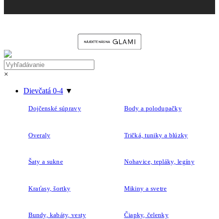
×
Dievčatá 0-4
▼
Dojčenské súpravy
Body a polodupačky
Overaly
Tričká, tuniky a blúzky
Šaty a sukne
Nohavice, tepláky, legíny
Kraťasy, šortky
Mikiny a svetre
Bundy, kabáty, vesty
Čiapky, čelenky