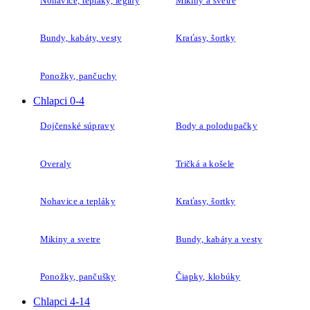
Nohavice, tepláky, legíny
Mikiny a svetre
Bundy, kabáty, vesty
Kraťasy, šortky
Ponožky, pančuchy
Chlapci 0-4
Dojčenské súpravy
Body a polodupačky
Overaly
Tričká a košele
Nohavice a tepláky
Kraťasy, šortky
Mikiny a svetre
Bundy, kabáty a vesty
Ponožky, pančušky
Čiapky, klobúky
Chlapci 4-14