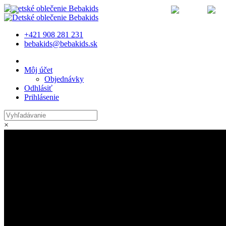
MENU
+421 908 281 231
bebakids@bebakids.sk
Môj účet
Objednávky
Odhlásiť
Prihlásenie
×