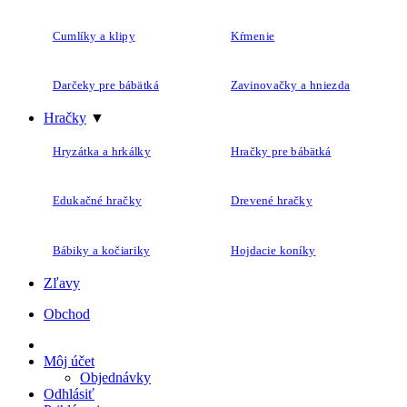
Cumlíky a klipy
Kŕmenie
Darčeky pre bábätká
Zavinovačky a hniezda
Hračky
▼
Hryzátka a hrkálky
Hračky pre bábätká
Edukačné hračky
Drevené hračky
Bábiky a kočiariky
Hojdacie koníky
Zľavy
Obchod
Môj účet
Objednávky
Odhlásiť