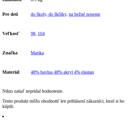
Pre deti
do školy, do škôlky
,
na bežné nosenie
Veľkosť
98
,
104
Značka
Marika
Materiál
48% bavlna 48% akryl 4% elastan
Nikto zatiaľ nepridal hodnotenie.
Tento produkt môžu ohodnotiť len prihlásení zákazníci, ktorí si ho
kúpili.