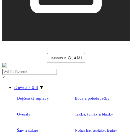
×
Dievčatá 0-4
▼
Dojčenské súpravy
Body a polodupačky
Overaly
Tričká, tuniky a blúzky
Šaty a sukne
Nohavice, tepláky, legíny