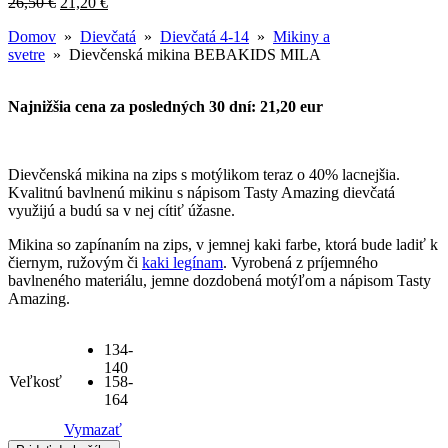
26,50
€
21,20
€
Domov
»
Dievčatá
»
Dievčatá 4-14
»
Mikiny a
svetre
» Dievčenská mikina BEBAKIDS MILA
Najnižšia cena za posledných 30 dní: 21,20 eur
Dievčenská mikina na zips s motýlikom teraz o 40% lacnejšia.
Kvalitnú bavlnenú mikinu s nápisom Tasty Amazing dievčatá
využijú a budú sa v nej cítiť úžasne.
Mikina
so zapínaním na zips, v jemnej kaki farbe, ktorá bude ladiť k
čiernym, ružovým či
kaki legínam
. V
yrobená
z príjemného
bavlneného materiálu, jemne dozdobená motýľom a nápisom Tasty
Amazing.
134-
140
Veľkosť
158-
164
Vymazať