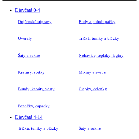
Dievčatá 0-4
Dojčenské súpravy
Body a polodupačky
Overaly
Tričká, tuniky a blúzky
Šaty a sukne
Nohavice, tepláky, legíny
Kraťasy, šortky
Mikiny a svetre
Bundy, kabáty, vesty
Čiapky, čelenky
Ponožky, capačky
Dievčatá 4-14
Tričká, tuniky a blúzky
Šaty a sukne