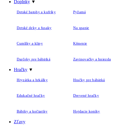
Doplnky
▼
Detské batohy a kufríky
Pyžamá
Detské deky a fusaky
Na spanie
Cumlíky a klipy
Kŕmenie
Darčeky pre bábätká
Zavinovačky a hniezda
Hračky
▼
Hryzátka a hrkálky
Hračky pre bábätká
Edukačné hračky
Drevené hračky
Bábiky a kočiariky
Hojdacie koníky
Zľavy