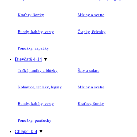
Kraťasy, šortky
Mikiny a svetre
Bundy, kabáty, vesty
Čiapky, čelenky
Ponožky, capačky
Dievčatá 4-14
▼
Tričká, tuniky a blúzky
Šaty a sukne
Nohavice, tepláky, legíny
Mikiny a svetre
Bundy, kabáty, vesty
Kraťasy, šortky
Ponožky, pančuchy
Chlapci 0-4
▼