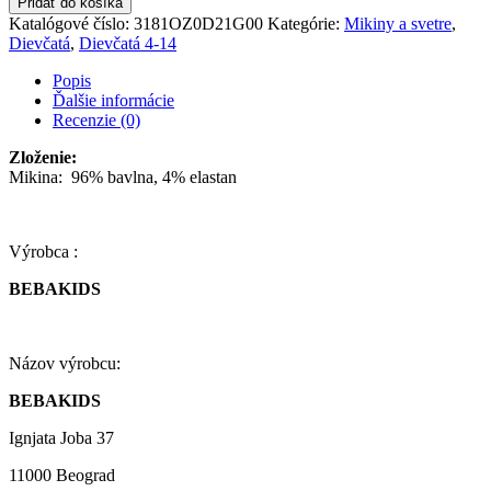
Pridať do košíka
Katalógové číslo:
3181OZ0D21G00
Kategórie:
Mikiny a svetre
,
Dievčatá
,
Dievčatá 4-14
Popis
Ďalšie informácie
Recenzie (0)
Zloženie:
Mikina:
96% bavlna, 4% elastan
Výrobca :
BEBAKIDS
Názov výrobcu:
BEBAKIDS
Ignjata Joba 37
11000 Beograd