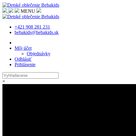
MENU
+421 908 281 231
bebakids@bebakids.sk
Môj účet
Objednávky
Odhlásiť
Prihlásenie
×