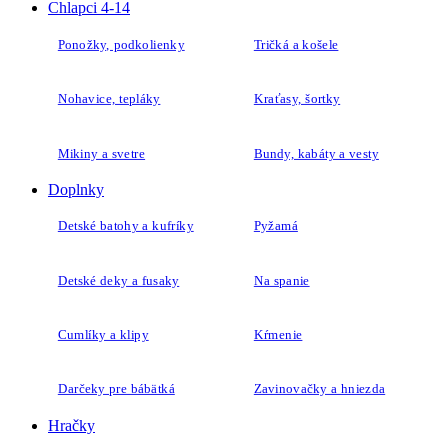
Chlapci 4-14
Ponožky, podkolienky
Tričká a košele
Nohavice, tepláky
Kraťasy, šortky
Mikiny a svetre
Bundy, kabáty a vesty
Doplnky
Detské batohy a kufríky
Pyžamá
Detské deky a fusaky
Na spanie
Cumlíky a klipy
Kŕmenie
Darčeky pre bábätká
Zavinovačky a hniezda
Hračky