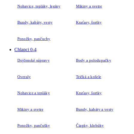
Nohavice, tepláky, legíny
Mikiny a svetre
Bundy, kabáty, vesty
Kraťasy, šortky
Ponožky, pančuchy
Chlapci 0-4
Dojčenské súpravy
Body a polodupačky
Overaly
Tričká a košele
Nohavice a tepláky
Kraťasy, šortky
Mikiny a svetre
Bundy, kabáty a vesty
Ponožky, pančušky
Čiapky, klobúky