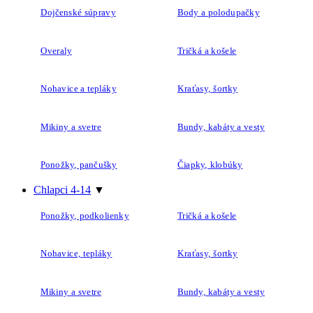
Dojčenské súpravy
Body a polodupačky
Overaly
Tričká a košele
Nohavice a tepláky
Kraťasy, šortky
Mikiny a svetre
Bundy, kabáty a vesty
Ponožky, pančušky
Čiapky, klobúky
Chlapci 4-14
▼
Ponožky, podkolienky
Tričká a košele
Nohavice, tepláky
Kraťasy, šortky
Mikiny a svetre
Bundy, kabáty a vesty