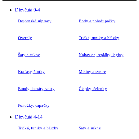
Dojčenské súpravy
Body a polodupačky
Overaly
Tričká, tuniky a blúzky
Šaty a sukne
Nohavice, tepláky, legíny
Kraťasy, šortky
Mikiny a svetre
Bundy, kabáty, vesty
Čiapky, čelenky
Ponožky, capačky
Dievčatá 4-14
Tričká, tuniky a blúzky
Šaty a sukne
Nohavice, tepláky, legíny
Mikiny a svetre