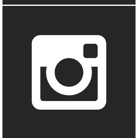
Dievčatá 0-4