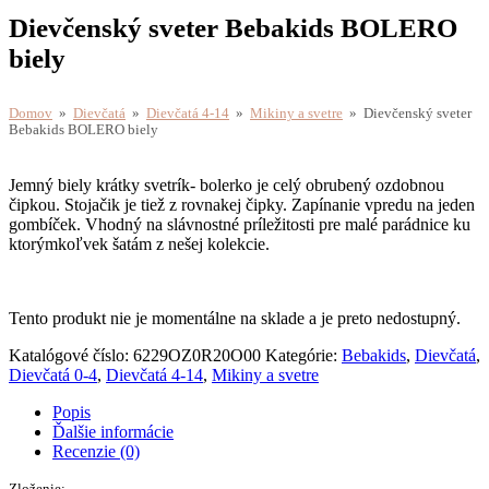
Domov
»
Dievčatá
»
Dievčatá 4-14
»
Mikiny a svetre
» Dievčenský sveter
Bebakids BOLERO biely
Jemný biely krátky svetrík- bolerko je celý obrubený ozdobnou
čipkou. Stojačik je tiež z rovnakej čipky. Zapínanie vpredu na jeden
gombíček. Vhodný na slávnostné príležitosti pre malé parádnice ku
ktorýmkoľvek šatám z nešej kolekcie.
Tento produkt nie je momentálne na sklade a je preto nedostupný.
Katalógové číslo:
6229OZ0R20O00
Kategórie:
Bebakids
,
Dievčatá
,
Dievčatá 0-4
,
Dievčatá 4-14
,
Mikiny a svetre
Popis
Ďalšie informácie
Recenzie (0)
Zloženie:
100% bavlna