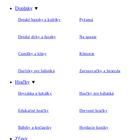
Detské batohy a kufríky
Pyžamá
Detské deky a fusaky
Na spanie
Cumlíky a klipy
Kŕmenie
Darčeky pre bábätká
Zavinovačky a hniezda
Hračky
▼
Hryzátka a hrkálky
Hračky pre bábätká
Edukačné hračky
Drevené hračky
Bábiky a kočiariky
Hojdacie koníky
Zľavy
Obchod