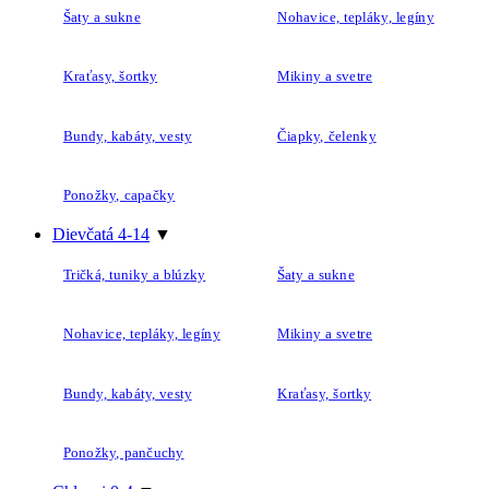
Kraťasy, šortky
Mikiny a svetre
Bundy, kabáty, vesty
Čiapky, čelenky
Ponožky, capačky
Dievčatá 4-14
▼
Tričká, tuniky a blúzky
Šaty a sukne
Nohavice, tepláky, legíny
Mikiny a svetre
Bundy, kabáty, vesty
Kraťasy, šortky
Ponožky, pančuchy
Chlapci 0-4
▼
Dojčenské súpravy
Body a polodupačky