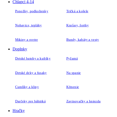
Nohavice, tepláky
Kraťasy, šortky
Mikiny a svetre
Bundy, kabáty a vesty
Doplnky
Detské batohy a kufríky
Pyžamá
Detské deky a fusaky
Na spanie
Cumlíky a klipy
Kŕmenie
Darčeky pre bábätká
Zavinovačky a hniezda
Hračky
Hryzátka a hrkálky
Hračky pre bábätká