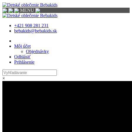
MENU
+421 908 281 231
bebakids@bebakids.sk
Prihlásenie
×