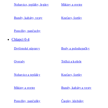
Bundy, kabáty, vesty
Kraťasy, šortky
Ponožky, pančuchy
Chlapci 0-4
Dojčenské súpravy
Body a polodupačky
Overaly
Tričká a košele
Nohavice a tepláky
Kraťasy, šortky
Mikiny a svetre
Bundy, kabáty a vesty
Ponožky, pančušky
Čiapky, klobúky
Chlapci 4-14
Ponožky, podkolienky
Tričká a košele