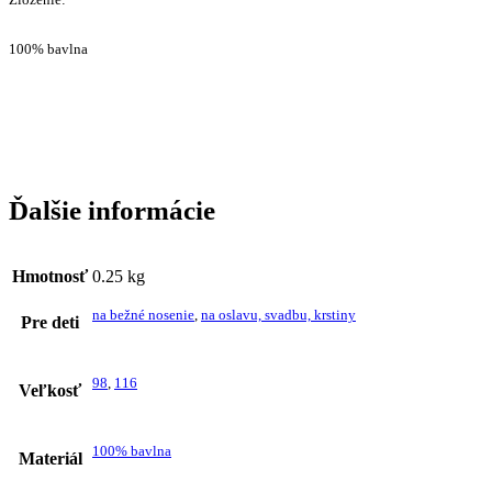
Ďalšie informácie
Hmotnosť
0.25 kg
na bežné nosenie
,
na oslavu, svadbu, krstiny
Pre deti
98
,
116
Veľkosť
100% bavlna
Materiál
Bebakids
Značka