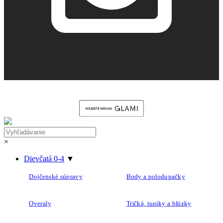
×
Dievčatá 0-4
▼
Dojčenské súpravy
Body a polodupačky
Overaly
Tričká, tuniky a blúzky
Šaty a sukne
Nohavice, tepláky, legíny