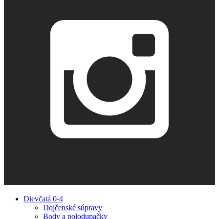
Dievčatá 0-4
Dojčenské súpravy
Body a polodupačky