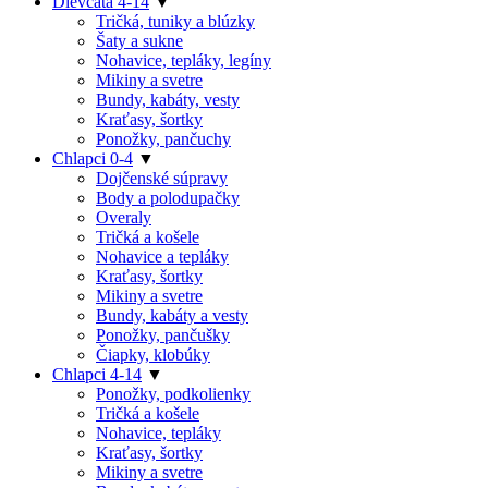
Dievčatá 4-14
▼
Tričká, tuniky a blúzky
Šaty a sukne
Nohavice, tepláky, legíny
Mikiny a svetre
Bundy, kabáty, vesty
Kraťasy, šortky
Ponožky, pančuchy
Chlapci 0-4
▼
Dojčenské súpravy
Body a polodupačky
Overaly
Tričká a košele
Nohavice a tepláky
Kraťasy, šortky
Mikiny a svetre
Bundy, kabáty a vesty
Ponožky, pančušky
Čiapky, klobúky
Chlapci 4-14
▼
Ponožky, podkolienky
Tričká a košele
Nohavice, tepláky
Kraťasy, šortky
Mikiny a svetre