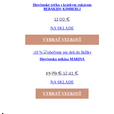
Dievčenské tričko s krátkym rukávom
BEBAKIDS KIMBERLI
11,00
€
NA SKLADE
VYBRAŤ VEĽKOSŤ
-10 %
Dievčenská mikina MARINA
13,79
€
12,41
€
NA SKLADE
VYBRAŤ VEĽKOSŤ