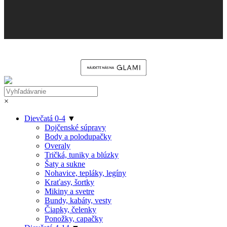
×
Dievčatá 0-4
▼
Dojčenské súpravy
Body a polodupačky
Overaly
Tričká, tuniky a blúzky
Šaty a sukne
Nohavice, tepláky, legíny
Kraťasy, šortky
Mikiny a svetre
Bundy, kabáty, vesty
Čiapky, čelenky
Ponožky, capačky