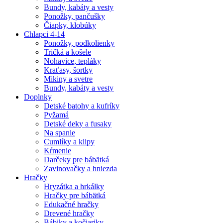
Bundy, kabáty a vesty
Ponožky, pančušky
Čiapky, klobúky
Chlapci 4-14
Ponožky, podkolienky
Tričká a košele
Nohavice, tepláky
Kraťasy, šortky
Mikiny a svetre
Bundy, kabáty a vesty
Doplnky
Detské batohy a kufríky
Pyžamá
Detské deky a fusaky
Na spanie
Cumlíky a klipy
Kŕmenie
Darčeky pre bábätká
Zavinovačky a hniezda
Hračky
Hryzátka a hrkálky
Hračky pre bábätká
Edukačné hračky
Drevené hračky
Bábiky a kočiariky