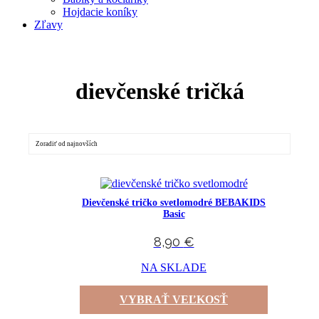
Hojdacie koníky
Zľavy
dievčenské tričká
Dievčenské tričko svetlomodré BEBAKIDS
Basic
8,90
€
NA SKLADE
VYBRAŤ VEĽKOSŤ