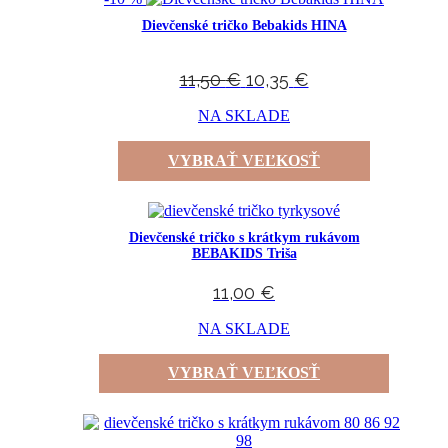
Dievčenské tričko Bebakids HINA
11,50
€
10,35
€
NA SKLADE
VYBRAŤ VEĽKOSŤ
Dievčenské tričko s krátkym rukávom
BEBAKIDS Triša
11,00
€
NA SKLADE
VYBRAŤ VEĽKOSŤ