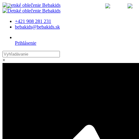
MENU
+421 908 281 231
bebakids@bebakids.sk
Prihlásenie
×