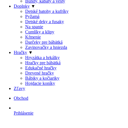
Bundy, kabáty a vesty
Doplnky
▼
Detské batohy a kufríky
Pyžamá
Detské deky a fusaky
Na spanie
Cumlíky a klipy
Kŕmenie
Darčeky pre bábätká
Zavinovačky a hniezda
Hračky
▼
Hryzátka a hrkálky
Hračky pre bábätká
Edukačné hračky
Drevené hračky
Bábiky a kočiariky
Hojdacie koníky
Zľavy
Obchod
Prihlásenie