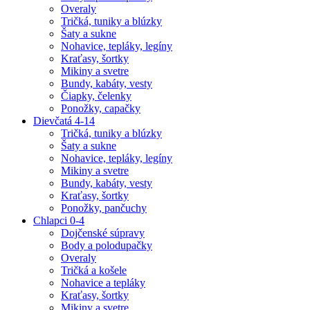
Overaly
Tričká, tuniky a blúzky
Šaty a sukne
Nohavice, tepláky, legíny
Kraťasy, šortky
Mikiny a svetre
Bundy, kabáty, vesty
Čiapky, čelenky
Ponožky, capačky
Dievčatá 4-14
Tričká, tuniky a blúzky
Šaty a sukne
Nohavice, tepláky, legíny
Mikiny a svetre
Bundy, kabáty, vesty
Kraťasy, šortky
Ponožky, pančuchy
Chlapci 0-4
Dojčenské súpravy
Body a polodupačky
Overaly
Tričká a košele
Nohavice a tepláky
Kraťasy, šortky
Mikiny a svetre