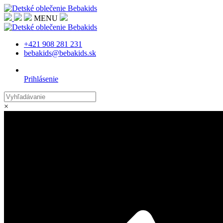
MENU
+421 908 281 231
bebakids@bebakids.sk
Prihlásenie
×