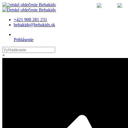
MENU
+421 908 281 231
bebakids@bebakids.sk
Prihlásenie
×