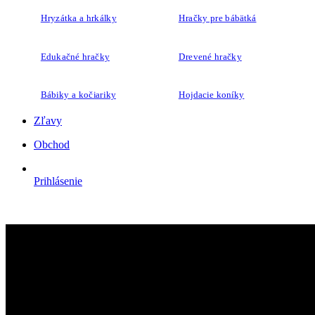
Hryzátka a hrkálky
Hračky pre bábätká
Edukačné hračky
Drevené hračky
Bábiky a kočiariky
Hojdacie koníky
Zľavy
Obchod
Prihlásenie