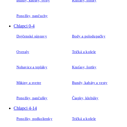
Bundy, kabáty, vesty
Kraťasy, šortky
Ponožky, pančuchy
Chlapci 0-4
Dojčenské súpravy
Body a polodupačky
Overaly
Tričká a košele
Nohavice a tepláky
Kraťasy, šortky
Mikiny a svetre
Bundy, kabáty a vesty
Ponožky, pančušky
Čiapky, klobúky
Chlapci 4-14
Ponožky, podkolienky
Tričká a košele