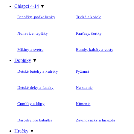
Chlapci 4-14
▼
Ponožky, podkolienky
Tričká a košele
Nohavice, tepláky
Kraťasy, šortky
Mikiny a svetre
Bundy, kabáty a vesty
Doplnky
▼
Detské batohy a kufríky
Pyžamá
Detské deky a fusaky
Na spanie
Cumlíky a klipy
Kŕmenie
Darčeky pre bábätká
Zavinovačky a hniezda
Hračky
▼