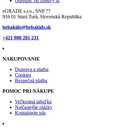
Odstúpiť od zmluvy tu
eGRADE s.r.o., SNP 77
916 01 Stará Turá, Slovenská Republika
bebakids@bebakids.sk
+421 908 281 231
NAKUPOVANIE
Doprava a platba
Cookies
Bezpečná platba
POMOC PRI NÁKUPE
Veľkostná tabuľka
Najčastejšie otázky
Kontaktujte nás