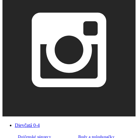
Dievčatá 0-4
Dojčenské súpravy
Body a polodupačky