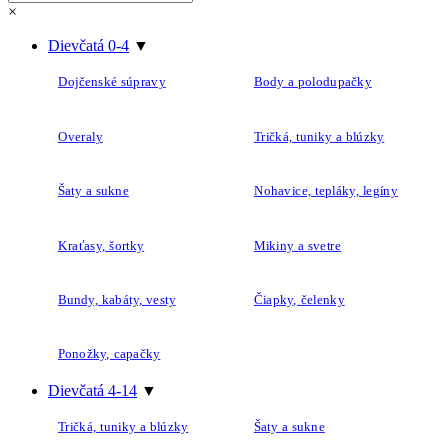
×
Dievčatá 0-4
▼
Dojčenské súpravy
Body a polodupačky
Overaly
Tričká, tuniky a blúzky
Šaty a sukne
Nohavice, tepláky, legíny
Kraťasy, šortky
Mikiny a svetre
Bundy, kabáty, vesty
Čiapky, čelenky
Ponožky, capačky
Dievčatá 4-14
▼
Tričká, tuniky a blúzky
Šaty a sukne