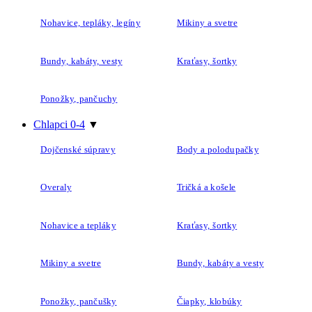
Nohavice, tepláky, legíny
Mikiny a svetre
Bundy, kabáty, vesty
Kraťasy, šortky
Ponožky, pančuchy
Chlapci 0-4
▼
Dojčenské súpravy
Body a polodupačky
Overaly
Tričká a košele
Nohavice a tepláky
Kraťasy, šortky
Mikiny a svetre
Bundy, kabáty a vesty
Ponožky, pančušky
Čiapky, klobúky