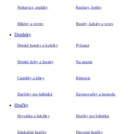
Nohavice, tepláky
Kraťasy, šortky
Mikiny a svetre
Bundy, kabáty a vesty
Doplnky
Detské batohy a kufríky
Pyžamá
Detské deky a fusaky
Na spanie
Cumlíky a klipy
Kŕmenie
Darčeky pre bábätká
Zavinovačky a hniezda
Hračky
Hryzátka a hrkálky
Hračky pre bábätká
Edukačné hračky
Drevené hračky