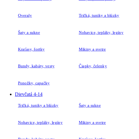
Overaly
Tričká, tuniky a blúzky
Šaty a sukne
Nohavice, tepláky, legíny
Kraťasy, šortky
Mikiny a svetre
Bundy, kabáty, vesty
Čiapky, čelenky
Ponožky, capačky
Dievčatá 4-14
Tričká, tuniky a blúzky
Šaty a sukne
Nohavice, tepláky, legíny
Mikiny a svetre