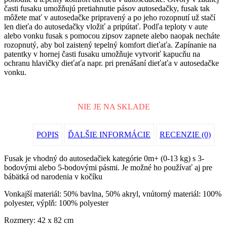
časti fusaku umožňujú pretiahnutie pásov autosedačky, fusak tak
môžete mať v autosedačke pripravený a po jeho rozopnutí už stačí
len dieťa do autosedačky vložiť a pripútať. Podľa teploty v aute
alebo vonku fusak s pomocou zipsov zapnete alebo naopak necháte
rozopnutý, aby bol zaistený tepelný komfort dieťaťa. Zapínanie na
patentky v hornej časti fusaku umožňuje vytvoriť kapucňu na
ochranu hlavičky dieťaťa napr. pri prenášaní dieťaťa v autosedačke
vonku.
NIE JE NA SKLADE
POPIS
ĎALŠIE INFORMÁCIE
RECENZIE (0)
Fusak je vhodný do autosedačiek kategórie 0m+ (0-13 kg) s 3-
bodovými alebo 5-bodovými pásmi. Je možné ho používať aj pre
bábätká od narodenia v kočíku
Vonkajší materiál: 50% bavlna, 50% akryl, vnútorný materiál: 100%
polyester, výplň: 100% polyester
Rozmery: 42 x 82 cm