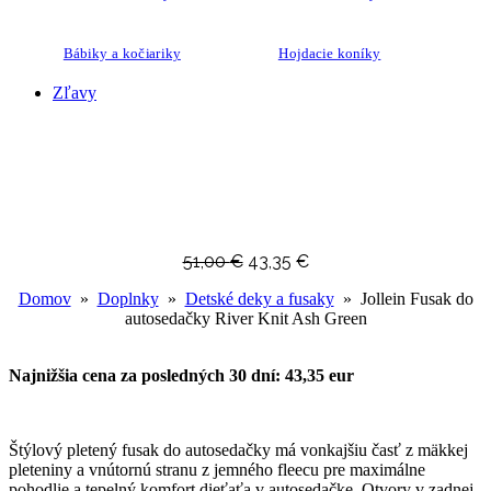
Bábiky a kočiariky
Hojdacie koníky
Zľavy
51,00
€
43,35
€
Domov
»
Doplnky
»
Detské deky a fusaky
» Jollein Fusak do
autosedačky River Knit Ash Green
Najnižšia cena za posledných 30 dní: 43,35 eur
Štýlový pletený fusak do autosedačky má vonkajšiu časť z mäkkej
pleteniny a vnútornú stranu z jemného fleecu pre maximálne
pohodlie a tepelný komfort dieťaťa v autosedačke. Otvory v zadnej