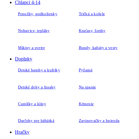
Chlapci 4-14
Ponožky, podkolienky
Tričká a košele
Nohavice, tepláky
Kraťasy, šortky
Mikiny a svetre
Bundy, kabáty a vesty
Doplnky
Detské batohy a kufríky
Pyžamá
Detské deky a fusaky
Na spanie
Cumlíky a klipy
Kŕmenie
Darčeky pre bábätká
Zavinovačky a hniezda
Hračky