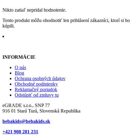
Nikto zatiaľ nepridal hodnotenie.
Tento produkt môžu ohodnotiť len prihlásení zákazníci, ktorí si ho
kúpili.
INFORMÁCIE
O nás
Blog
Ochrana osobných údajov
Obchodné podmienky
Reklamačný poriadok
Odstúpiť od zmluvy tu
eGRADE s.r.o., SNP 77
916 01 Stará Turá, Slovenská Republika
bebakids@bebakids.sk
+421 908 281 231