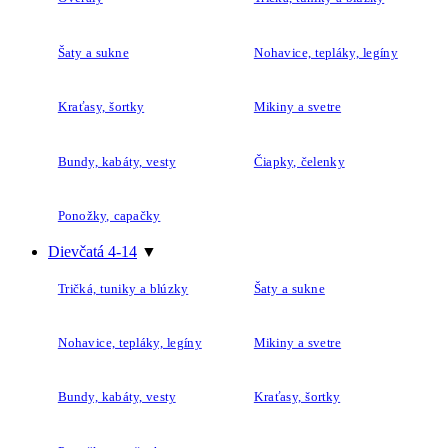
Šaty a sukne
Nohavice, tepláky, legíny
Kraťasy, šortky
Mikiny a svetre
Bundy, kabáty, vesty
Čiapky, čelenky
Ponožky, capačky
Dievčatá 4-14
▼
Tričká, tuniky a blúzky
Šaty a sukne
Nohavice, tepláky, legíny
Mikiny a svetre
Bundy, kabáty, vesty
Kraťasy, šortky