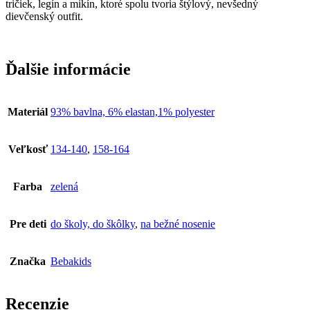
tričiek, legín a mikín, ktoré spolu tvoria štýlový, nevšedný
dievčenský outfit.
Ďalšie informácie
Materiál
93% bavlna, 6% elastan,1% polyester
Veľkosť
134-140
,
158-164
Farba
zelená
Pre deti
do školy, do škôlky
,
na bežné nosenie
Značka
Bebakids
Recenzie