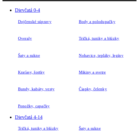
Dievčatá 0-4
Dojčenské súpravy
Body a polodupačky
Overaly
Tričká, tuniky a blúzky
Šaty a sukne
Nohavice, tepláky, legíny
Kraťasy, šortky
Mikiny a svetre
Bundy, kabáty, vesty
Čiapky, čelenky
Ponožky, capačky
Dievčatá 4-14
Tričká, tuniky a blúzky
Šaty a sukne