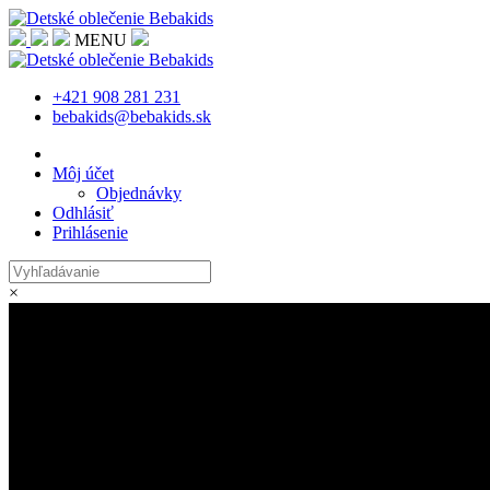
MENU
+421 908 281 231
bebakids@bebakids.sk
Môj účet
Objednávky
Odhlásiť
Prihlásenie
×