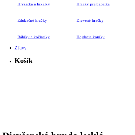
Hryzátka a hrkálky
Hračky pre bábätká
Edukačné hračky
Drevené hračky
Bábiky a kočiariky
Hojdacie koníky
Zľavy
Košík