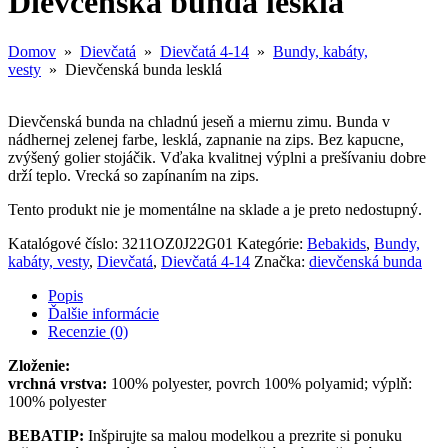
Dievčenská bunda lesklá
Domov
»
Dievčatá
»
Dievčatá 4-14
»
Bundy, kabáty,
vesty
» Dievčenská bunda lesklá
Dievčenská bunda na chladnú jeseň a miernu zimu. Bunda v
nádhernej zelenej farbe, lesklá, zapnanie na zips. Bez kapucne,
zvýšený golier stojáčik. Vďaka kvalitnej výplni a prešívaniu dobre
drží teplo. Vrecká so zapínaním na zips.
Tento produkt nie je momentálne na sklade a je preto nedostupný.
Katalógové číslo:
3211OZ0J22G01
Kategórie:
Bebakids
,
Bundy,
kabáty, vesty
,
Dievčatá
,
Dievčatá 4-14
Značka:
dievčenská bunda
Popis
Ďalšie informácie
Recenzie (0)
Zloženie:
vrchná vrstva:
100% polyester, povrch 100% polyamid; výplň:
100% polyester
BEBATIP:
Inšpirujte sa malou modelkou a prezrite si ponuku