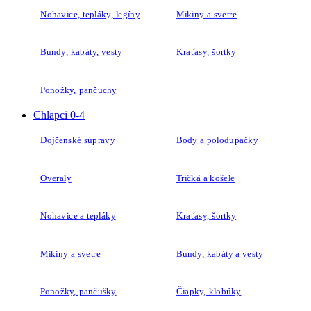
Nohavice, tepláky, legíny
Mikiny a svetre
Bundy, kabáty, vesty
Kraťasy, šortky
Ponožky, pančuchy
Chlapci 0-4
Dojčenské súpravy
Body a polodupačky
Overaly
Tričká a košele
Nohavice a tepláky
Kraťasy, šortky
Mikiny a svetre
Bundy, kabáty a vesty
Ponožky, pančušky
Čiapky, klobúky