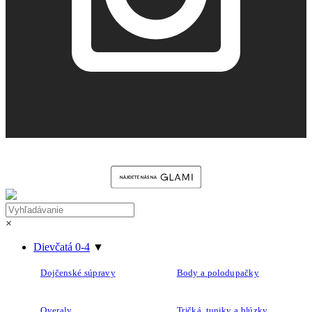
×
Dievčatá 0-4
▼
Dojčenské súpravy
Body a polodupačky
Overaly
Tričká, tuniky a blúzky