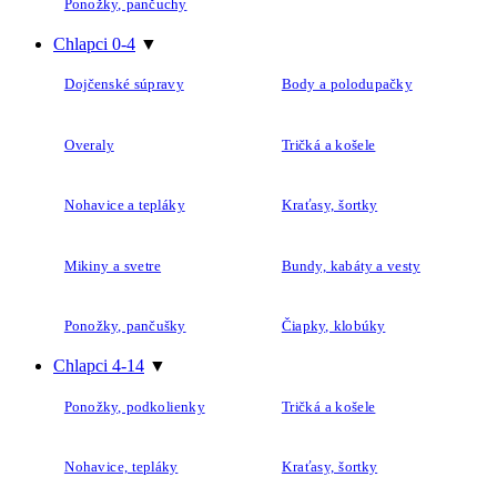
Ponožky, pančuchy
Chlapci 0-4
▼
Dojčenské súpravy
Body a polodupačky
Overaly
Tričká a košele
Nohavice a tepláky
Kraťasy, šortky
Mikiny a svetre
Bundy, kabáty a vesty
Ponožky, pančušky
Čiapky, klobúky
Chlapci 4-14
▼
Ponožky, podkolienky
Tričká a košele
Nohavice, tepláky
Kraťasy, šortky